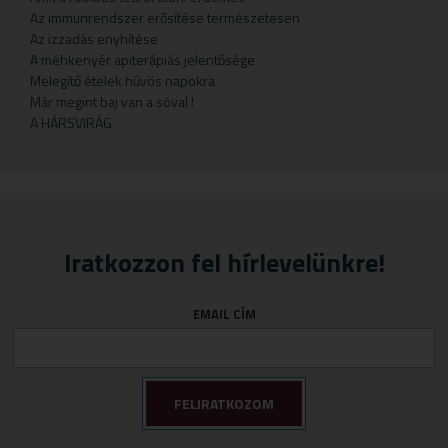
Gyermekteák
Pelyhek
Erőnlétfokozók
Szappan
Sörélesztő
Rizstészták
Az immunrendszer erősítése természetesen
Az izzadás enyhítése
Gyermekvállalás
Fejfájás
Testápolók
Szirupok
A méhkenyér apiterápiás jelentősége
Gyümölcspüré
Felfázás
Tusfürdő
Üdítők
Melegítő ételek hűvös napokra
Már megint baj van a sóval !
Mosószerek
Fogínyvédelem
A HÁRSVIRÁG
Napozószerek
Gyomor és nyálkahártya védők
Orrszívók
Hashajtók
Szoptatás
Herpesz ellen
Tápszer
Idegrendszer
Iratkozzon fel hírlevelünkre!
Törlőkendő
Immunerősítők
Várandósság
Izomlazítók
EMAIL CÍM
Köhögéscsillapítők
Légzőszervek egészsége
Májvédelem
Memória