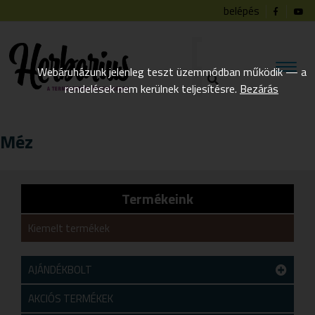
belépés
Webáruházunk jelenleg teszt üzemmódban működik — a
rendelések nem kerülnek teljesítésre.
Bezárás
Méz
Termékeink
Kiemelt termékek
AJÁNDÉKBOLT
Teszt alkategória
AKCIÓS TERMÉKEK