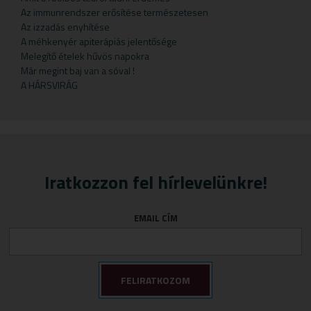
Gyermekteák
Pelyhek
Erőnlétfokozók
Szappan
Sörélesztő
Rizstészták
Az immunrendszer erősítése természetesen
Az izzadás enyhítése
Gyermekvállalás
Fejfájás
Testápolók
Szirupok
A méhkenyér apiterápiás jelentősége
Gyümölcspüré
Felfázás
Tusfürdő
Üdítők
Melegítő ételek hűvös napokra
Már megint baj van a sóval !
Mosószerek
Fogínyvédelem
A HÁRSVIRÁG
Napozószerek
Gyomor és nyálkahártya védők
Orrszívók
Hashajtók
Szoptatás
Herpesz ellen
Tápszer
Idegrendszer
Iratkozzon fel hírlevelünkre!
Törlőkendő
Immunerősítők
Várandósság
Izomlazítók
EMAIL CÍM
Köhögéscsillapítők
Légzőszervek egészsége
Májvédelem
Memória