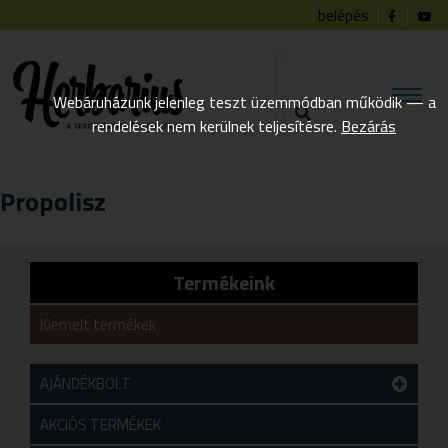
belépés
Webáruházunk jelenleg teszt üzemmódban működik — a
rendelések nem kerülnek teljesítésre.
Bezárás
Propolisz
Termékeink
Kiemelt termékek
AJÁNDÉKBOLT
Teszt alkategória
AKCIÓS TERMÉKEK