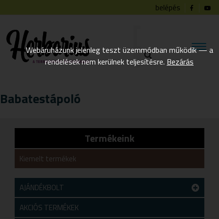
belépés
Webáruházunk jelenleg teszt üzemmódban működik — a
rendelések nem kerülnek teljesítésre.
Bezárás
Babatestápoló
Termékeink
Kiemelt termékek
AJÁNDÉKBOLT
Teszt alkategória
AKCIÓS TERMÉKEK