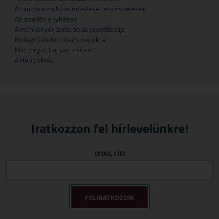
Gyermekteák
Pelyhek
Erőnlétfokozók
Szappan
Sörélesztő
Rizstészták
Az immunrendszer erősítése természetesen
Az izzadás enyhítése
Gyermekvállalás
Fejfájás
Testápolók
Szirupok
A méhkenyér apiterápiás jelentősége
Gyümölcspüré
Felfázás
Tusfürdő
Üdítők
Melegítő ételek hűvös napokra
Már megint baj van a sóval !
Mosószerek
Fogínyvédelem
A HÁRSVIRÁG
Napozószerek
Gyomor és nyálkahártya védők
Orrszívók
Hashajtók
Szoptatás
Herpesz ellen
Tápszer
Idegrendszer
Iratkozzon fel hírlevelünkre!
Törlőkendő
Immunerősítők
Várandósság
Izomlazítók
EMAIL CÍM
Köhögéscsillapítők
Légzőszervek egészsége
Májvédelem
Memória