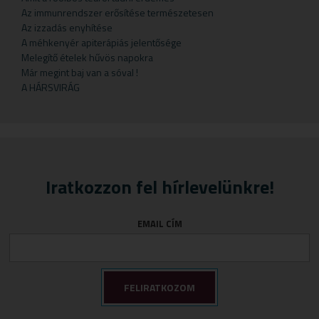
Gyermekteák
Pelyhek
Erőnlétfokozók
Szappan
Sörélesztő
Rizstészták
Az immunrendszer erősítése természetesen
Az izzadás enyhítése
Gyermekvállalás
Fejfájás
Testápolók
Szirupok
A méhkenyér apiterápiás jelentősége
Gyümölcspüré
Felfázás
Tusfürdő
Üdítők
Melegítő ételek hűvös napokra
Már megint baj van a sóval !
Mosószerek
Fogínyvédelem
A HÁRSVIRÁG
Napozószerek
Gyomor és nyálkahártya védők
Orrszívók
Hashajtók
Szoptatás
Herpesz ellen
Tápszer
Idegrendszer
Iratkozzon fel hírlevelünkre!
Törlőkendő
Immunerősítők
Várandósság
Izomlazítók
EMAIL CÍM
Köhögéscsillapítők
Légzőszervek egészsége
Májvédelem
Memória