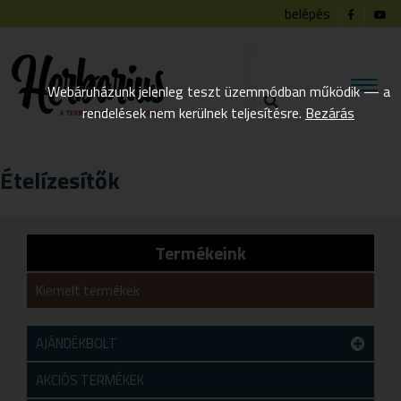
belépés
Webáruházunk jelenleg teszt üzemmódban működik — a
rendelések nem kerülnek teljesítésre.
Bezárás
Ételízesítők
Termékeink
Kiemelt termékek
AJÁNDÉKBOLT
Teszt alkategória
AKCIÓS TERMÉKEK