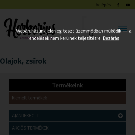
belépés
Webáruházunk jelenleg teszt üzemmódban működik — a
rendelések nem kerülnek teljesítésre.
Bezárás
Olajok, zsírok
Termékeink
Kiemelt termékek
AJÁNDÉKBOLT
Teszt alkategória
AKCIÓS TERMÉKEK