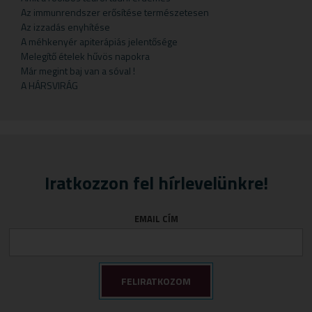
Gyermekteák
Pelyhek
Erőnlétfokozók
Szappan
Sörélesztő
Rizstészták
Az immunrendszer erősítése természetesen
Az izzadás enyhítése
Gyermekvállalás
Fejfájás
Testápolók
Szirupok
A méhkenyér apiterápiás jelentősége
Gyümölcspüré
Felfázás
Tusfürdő
Üdítők
Melegítő ételek hűvös napokra
Már megint baj van a sóval !
Mosószerek
Fogínyvédelem
A HÁRSVIRÁG
Napozószerek
Gyomor és nyálkahártya védők
Orrszívók
Hashajtók
Szoptatás
Herpesz ellen
Tápszer
Idegrendszer
Iratkozzon fel hírlevelünkre!
Törlőkendő
Immunerősítők
Várandósság
Izomlazítók
EMAIL CÍM
Köhögéscsillapítők
Légzőszervek egészsége
Májvédelem
Memória