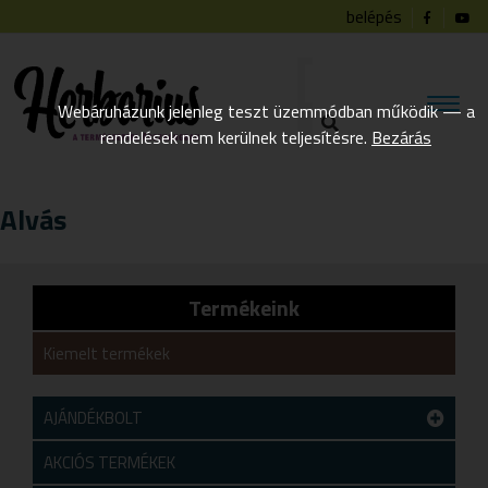
belépés
Webáruházunk jelenleg teszt üzemmódban működik — a
rendelések nem kerülnek teljesítésre.
Bezárás
Alvás
Termékeink
Kiemelt termékek
AJÁNDÉKBOLT
Teszt alkategória
AKCIÓS TERMÉKEK