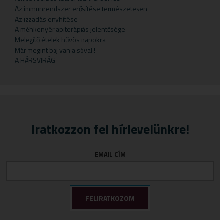
Gyermekteák
Pelyhek
Erőnlétfokozók
Szappan
Sörélesztő
Rizstészták
Az immunrendszer erősítése természetesen
Az izzadás enyhítése
Gyermekvállalás
Fejfájás
Testápolók
Szirupok
A méhkenyér apiterápiás jelentősége
Gyümölcspüré
Felfázás
Tusfürdő
Üdítők
Melegítő ételek hűvös napokra
Már megint baj van a sóval !
Mosószerek
Fogínyvédelem
A HÁRSVIRÁG
Napozószerek
Gyomor és nyálkahártya védők
Orrszívók
Hashajtók
Szoptatás
Herpesz ellen
Tápszer
Idegrendszer
Iratkozzon fel hírlevelünkre!
Törlőkendő
Immunerősítők
Várandósság
Izomlazítók
EMAIL CÍM
Köhögéscsillapítők
Légzőszervek egészsége
Májvédelem
Memória