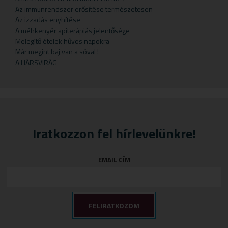
Gyermekteák
Pelyhek
Erőnlétfokozók
Szappan
Sörélesztő
Rizstészták
Az immunrendszer erősítése természetesen
Az izzadás enyhítése
Gyermekvállalás
Fejfájás
Testápolók
Szirupok
A méhkenyér apiterápiás jelentősége
Gyümölcspüré
Felfázás
Tusfürdő
Üdítők
Melegítő ételek hűvös napokra
Már megint baj van a sóval !
Mosószerek
Fogínyvédelem
A HÁRSVIRÁG
Napozószerek
Gyomor és nyálkahártya védők
Orrszívók
Hashajtók
Szoptatás
Herpesz ellen
Tápszer
Idegrendszer
Iratkozzon fel hírlevelünkre!
Törlőkendő
Immunerősítők
Várandósság
Izomlazítók
EMAIL CÍM
Köhögéscsillapítők
Légzőszervek egészsége
Májvédelem
Memória