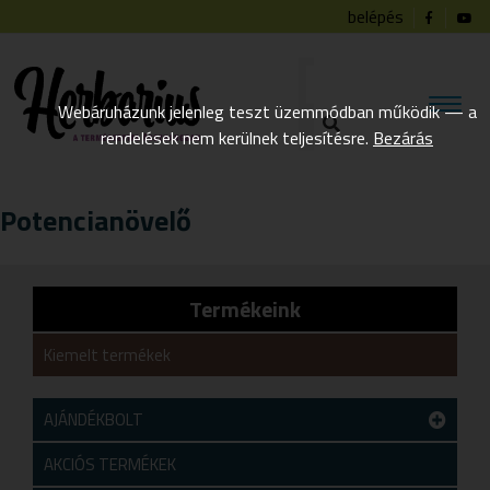
belépés
Webáruházunk jelenleg teszt üzemmódban működik — a
rendelések nem kerülnek teljesítésre.
Bezárás
Potencianövelő
Termékeink
Kiemelt termékek
AJÁNDÉKBOLT
Teszt alkategória
AKCIÓS TERMÉKEK