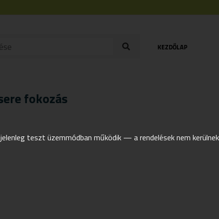
KEZDŐLAP
sere fokozás
elenleg teszt üzemmódban működik — a rendelések nem kerülnek t