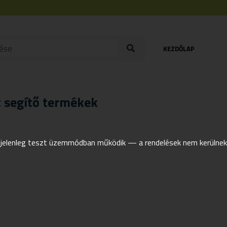
KEZDŐLAP
 segítő termékek
elenleg teszt üzemmódban működik — a rendelések nem kerülnek t