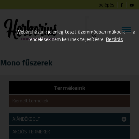
belépés
Webáruházunk jelenleg teszt üzemmódban működik — a
rendelések nem kerülnek teljesítésre.
Bezárás
Mono fűszerek
Termékeink
Kiemelt termékek
AJÁNDÉKBOLT
Teszt alkategória
AKCIÓS TERMÉKEK