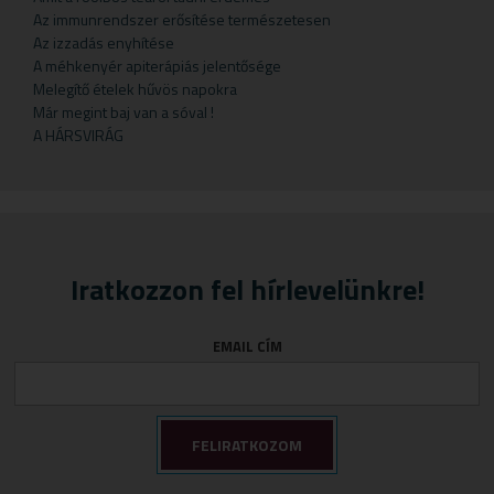
Gyermekteák
Pelyhek
Erőnlétfokozók
Szappan
Sörélesztő
Rizstészták
Az immunrendszer erősítése természetesen
Az izzadás enyhítése
Gyermekvállalás
Fejfájás
Testápolók
Szirupok
A méhkenyér apiterápiás jelentősége
Gyümölcspüré
Felfázás
Tusfürdő
Üdítők
Melegítő ételek hűvös napokra
Már megint baj van a sóval !
Mosószerek
Fogínyvédelem
A HÁRSVIRÁG
Napozószerek
Gyomor és nyálkahártya védők
Orrszívók
Hashajtók
Szoptatás
Herpesz ellen
Tápszer
Idegrendszer
Iratkozzon fel hírlevelünkre!
Törlőkendő
Immunerősítők
Várandósság
Izomlazítók
EMAIL CÍM
Köhögéscsillapítők
Légzőszervek egészsége
Májvédelem
Memória