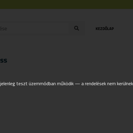
KEZDŐLAP
iss
elenleg teszt üzemmódban működik — a rendelések nem kerülnek t