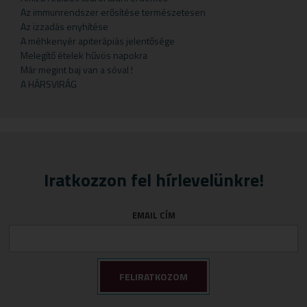
Gyermekteák
Pelyhek
Erőnlétfokozók
Szappan
Sörélesztő
Rizstészták
Az immunrendszer erősítése természetesen
Az izzadás enyhítése
Gyermekvállalás
Fejfájás
Testápolók
Szirupok
A méhkenyér apiterápiás jelentősége
Gyümölcspüré
Felfázás
Tusfürdő
Üdítők
Melegítő ételek hűvös napokra
Már megint baj van a sóval !
Mosószerek
Fogínyvédelem
A HÁRSVIRÁG
Napozószerek
Gyomor és nyálkahártya védők
Orrszívók
Hashajtók
Szoptatás
Herpesz ellen
Tápszer
Idegrendszer
Iratkozzon fel hírlevelünkre!
Törlőkendő
Immunerősítők
Várandósság
Izomlazítók
EMAIL CÍM
Köhögéscsillapítők
Légzőszervek egészsége
Májvédelem
Memória