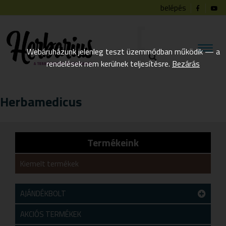
belépés
Webáruházunk jelenleg teszt üzemmódban működik — a
rendelések nem kerülnek teljesítésre.
Bezárás
Herbamedicus
Termékeink
Kiemelt termékek
AJÁNDÉKBOLT
Teszt alkategória
AKCIÓS TERMÉKEK