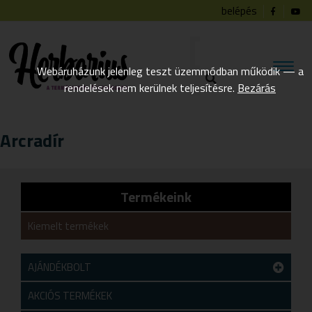
belépés
Webáruházunk jelenleg teszt üzemmódban működik — a
rendelések nem kerülnek teljesítésre.
Bezárás
Arcradír
Termékeink
Kiemelt termékek
AJÁNDÉKBOLT
Teszt alkategória
AKCIÓS TERMÉKEK