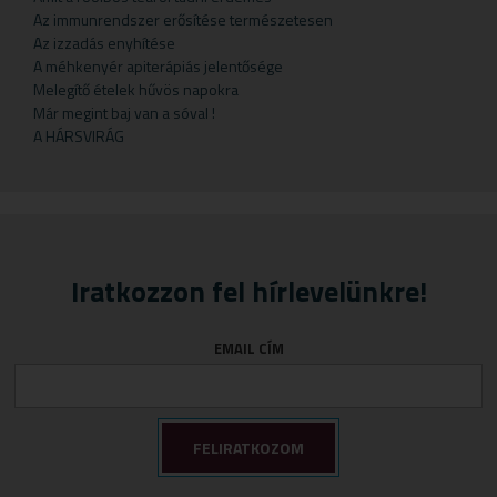
Gyermekteák
Pelyhek
Erőnlétfokozók
Szappan
Sörélesztő
Rizstészták
Az immunrendszer erősítése természetesen
Az izzadás enyhítése
Gyermekvállalás
Fejfájás
Testápolók
Szirupok
A méhkenyér apiterápiás jelentősége
Gyümölcspüré
Felfázás
Tusfürdő
Üdítők
Melegítő ételek hűvös napokra
Már megint baj van a sóval !
Mosószerek
Fogínyvédelem
A HÁRSVIRÁG
Napozószerek
Gyomor és nyálkahártya védők
Orrszívók
Hashajtók
Szoptatás
Herpesz ellen
Tápszer
Idegrendszer
Iratkozzon fel hírlevelünkre!
Törlőkendő
Immunerősítők
Várandósság
Izomlazítók
EMAIL CÍM
Köhögéscsillapítők
Légzőszervek egészsége
Májvédelem
Memória