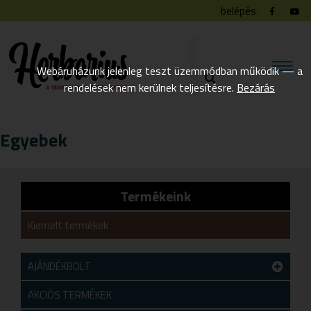
belépés
Webáruházunk jelenleg teszt üzemmódban működik — a
rendelések nem kerülnek teljesítésre.
Bezárás
Egyebek
Termékeink
Kiemelt termékek
AJÁNDÉKBOLT
Teszt alkategória
AKCIÓS TERMÉKEK