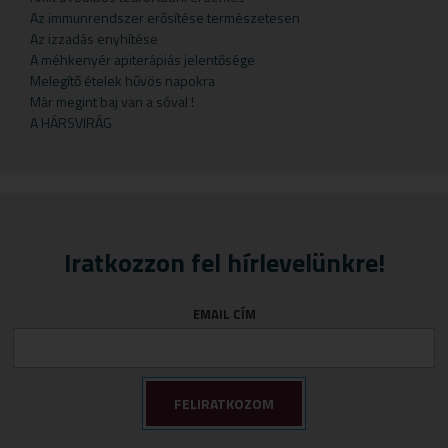
Gyermekteák
Pelyhek
Erőnlétfokozók
Szappan
Sörélesztő
Rizstészták
Az immunrendszer erősítése természetesen
Az izzadás enyhítése
Gyermekvállalás
Fejfájás
Testápolók
Szirupok
A méhkenyér apiterápiás jelentősége
Gyümölcspüré
Felfázás
Tusfürdő
Üdítők
Melegítő ételek hűvös napokra
Már megint baj van a sóval !
Mosószerek
Fogínyvédelem
A HÁRSVIRÁG
Napozószerek
Gyomor és nyálkahártya védők
Orrszívók
Hashajtók
Szoptatás
Herpesz ellen
Tápszer
Idegrendszer
Iratkozzon fel hírlevelünkre!
Törlőkendő
Immunerősítők
Várandósság
Izomlazítók
EMAIL CÍM
Köhögéscsillapítők
Légzőszervek egészsége
Májvédelem
Memória