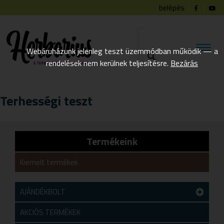
belépés
Webáruházunk jelenleg teszt üzemmódban működik — a
rendelések nem kerülnek teljesítésre.
Bezárás
Terhességi teszt
Termékeink
Kiemelt termékek
AJÁNDÉKBOLT
Teszt alkategória
AKCIÓS TERMÉKEK