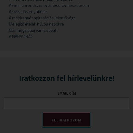
Gyermekteák
Pelyhek
Erőnlétfokozók
Szappan
Sörélesztő
Rizstészták
Az immunrendszer erősítése természetesen
Az izzadás enyhítése
Gyermekvállalás
Fejfájás
Testápolók
Szirupok
A méhkenyér apiterápiás jelentősége
Gyümölcspüré
Felfázás
Tusfürdő
Üdítők
Melegítő ételek hűvös napokra
Már megint baj van a sóval !
Mosószerek
Fogínyvédelem
A HÁRSVIRÁG
Napozószerek
Gyomor és nyálkahártya védők
Orrszívók
Hashajtók
Szoptatás
Herpesz ellen
Tápszer
Idegrendszer
Iratkozzon fel hírlevelünkre!
Törlőkendő
Immunerősítők
Várandósság
Izomlazítók
EMAIL CÍM
Köhögéscsillapítők
Légzőszervek egészsége
Májvédelem
Memória