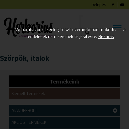
belépés
Webáruházunk jelenleg teszt üzemmódban működik — a
rendelések nem kerülnek teljesítésre.
Bezárás
Szörpök, italok
Termékeink
Kiemelt termékek
AJÁNDÉKBOLT
Teszt alkategória
AKCIÓS TERMÉKEK