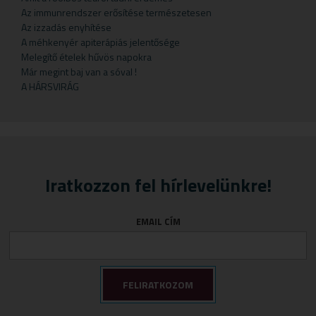
Gyermekteák
Pelyhek
Erőnlétfokozók
Szappan
Sörélesztő
Rizstészták
Az immunrendszer erősítése természetesen
Az izzadás enyhítése
Gyermekvállalás
Fejfájás
Testápolók
Szirupok
A méhkenyér apiterápiás jelentősége
Gyümölcspüré
Felfázás
Tusfürdő
Üdítők
Melegítő ételek hűvös napokra
Már megint baj van a sóval !
Mosószerek
Fogínyvédelem
A HÁRSVIRÁG
Napozószerek
Gyomor és nyálkahártya védők
Orrszívók
Hashajtók
Szoptatás
Herpesz ellen
Tápszer
Idegrendszer
Iratkozzon fel hírlevelünkre!
Törlőkendő
Immunerősítők
Várandósság
Izomlazítók
EMAIL CÍM
Köhögéscsillapítők
Légzőszervek egészsége
Májvédelem
Memória