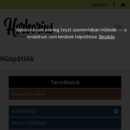
belépés
Webáruházunk jelenleg teszt üzemmódban működik — a
rendelések nem kerülnek teljesítésre.
Bezárás
Húspótlók
Termékeink
Kiemelt termékek
AJÁNDÉKBOLT
Teszt alkategória
AKCIÓS TERMÉKEK