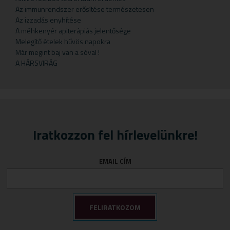
Gyermekteák
Pelyhek
Erőnlétfokozók
Szappan
Sörélesztő
Rizstészták
Az immunrendszer erősítése természetesen
Az izzadás enyhítése
Gyermekvállalás
Fejfájás
Testápolók
Szirupok
A méhkenyér apiterápiás jelentősége
Gyümölcspüré
Felfázás
Tusfürdő
Üdítők
Melegítő ételek hűvös napokra
Már megint baj van a sóval !
Mosószerek
Fogínyvédelem
A HÁRSVIRÁG
Napozószerek
Gyomor és nyálkahártya védők
Orrszívók
Hashajtók
Szoptatás
Herpesz ellen
Tápszer
Idegrendszer
Iratkozzon fel hírlevelünkre!
Törlőkendő
Immunerősítők
Várandósság
Izomlazítók
EMAIL CÍM
Köhögéscsillapítők
Légzőszervek egészsége
Májvédelem
Memória