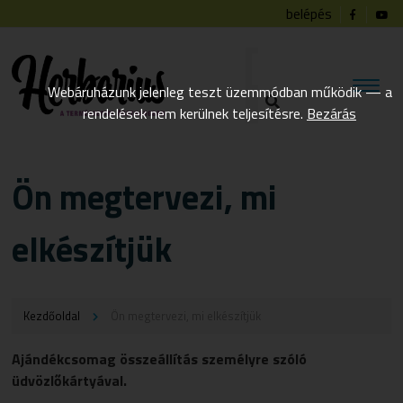
belépés
Webáruházunk jelenleg teszt üzemmódban működik — a
rendelések nem kerülnek teljesítésre.
Bezárás
Ön megtervezi, mi
elkészítjük
Kezdőoldal
Ön megtervezi, mi elkészítjük
Ajándékcsomag összeállítás személyre szóló
üdvözlőkártyával.