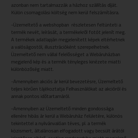
azonban nem tartalmazzák a házhoz szállítás díját.
Külön csomagolási költség nem kerül felszámításra.
-Üzemeltető a webshopban részletesen feltünteti a
termék nevét, leírását, a termékekről fotót jelenít meg.
A termékek adatlapján megjelenített képek eltérhetnek
a valóságostól, illusztrációként szerepelhetnek.
Üzemeltető nem vállal felelősséget a Webáruházban
megjelenő kép és a termék tényleges kinézete miatti
különbözőség miatt.
-Amennyiben akciós ár kerül bevezetésre, Üzemeltető
teljes körűen tájékoztatja Felhasználókat az akcióról és
annak pontos időtartamáról.
-Amennyiben az Üzemeltető minden gondossága
ellenére hibás ár kerül a Webáruház felületére, különös
tekintettel a nyilvánvalóan téves, pl. a termék
közismert, általánosan elfogadott vagy becsült árától