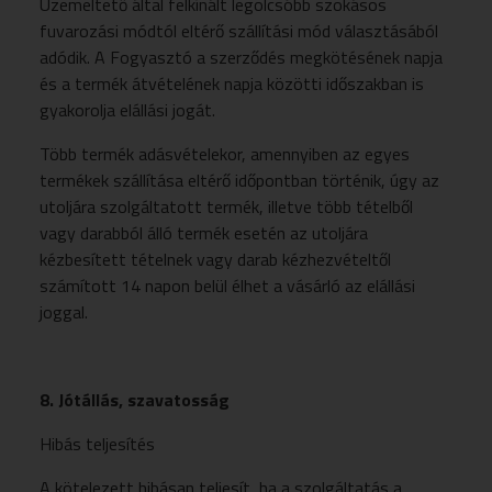
Üzemeltető által felkínált legolcsóbb szokásos
fuvarozási módtól eltérő szállítási mód választásából
adódik. A Fogyasztó a szerződés megkötésének napja
és a termék átvételének napja közötti időszakban is
gyakorolja elállási jogát.
Több termék adásvételekor, amennyiben az egyes
termékek szállítása eltérő időpontban történik, úgy az
utoljára szolgáltatott termék, illetve több tételből
vagy darabból álló termék esetén az utoljára
kézbesített tételnek vagy darab kézhezvételtől
számított 14 napon belül élhet a vásárló az elállási
joggal.
8. Jótállás, szavatosság
Hibás teljesítés
A kötelezett hibásan teljesít, ha a szolgáltatás a