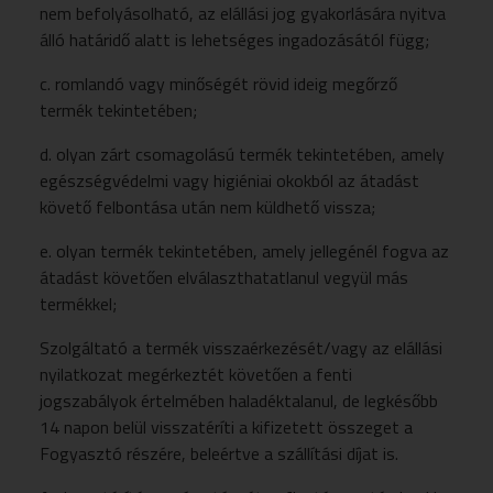
nem befolyásolható, az elállási jog gyakorlására nyitva
álló határidő alatt is lehetséges ingadozásától függ;
c. romlandó vagy minőségét rövid ideig megőrző
termék tekintetében;
d. olyan zárt csomagolású termék tekintetében, amely
egészségvédelmi vagy higiéniai okokból az átadást
követő felbontása után nem küldhető vissza;
e. olyan termék tekintetében, amely jellegénél fogva az
átadást követően elválaszthatatlanul vegyül más
termékkel;
Szolgáltató a termék visszaérkezését/vagy az elállási
nyilatkozat megérkeztét követően a fenti
jogszabályok értelmében haladéktalanul, de legkésőbb
14 napon belül visszatéríti a kifizetett összeget a
Fogyasztó részére, beleértve a szállítási díjat is.