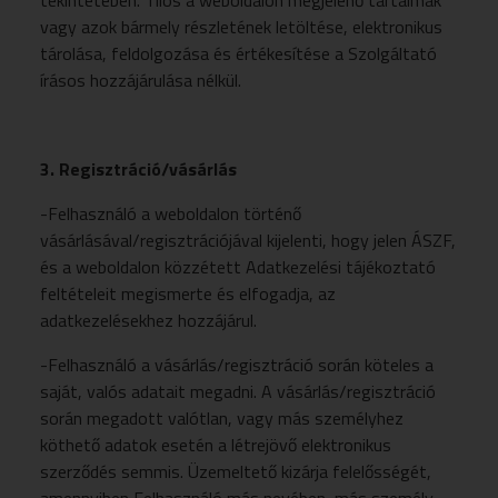
tekintetében. Tilos a weboldalon megjelenő tartalmak
vagy azok bármely részletének letöltése, elektronikus
tárolása, feldolgozása és értékesítése a Szolgáltató
írásos hozzájárulása nélkül.
3. Regisztráció/vásárlás
-Felhasználó a weboldalon történő
vásárlásával/regisztrációjával kijelenti, hogy jelen ÁSZF,
és a weboldalon közzétett Adatkezelési tájékoztató
feltételeit megismerte és elfogadja, az
adatkezelésekhez hozzájárul.
-Felhasználó a vásárlás/regisztráció során köteles a
saját, valós adatait megadni. A vásárlás/regisztráció
során megadott valótlan, vagy más személyhez
köthető adatok esetén a létrejövő elektronikus
szerződés semmis. Üzemeltető kizárja felelősségét,