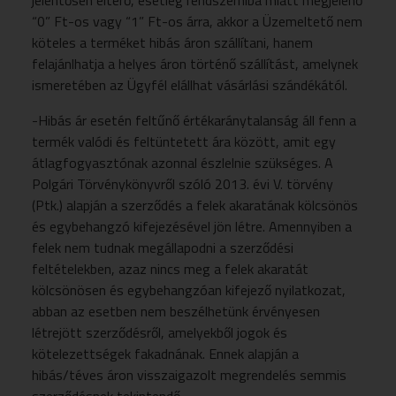
jelentősen eltérő, esetleg rendszerhiba miatt megjelenő
“0” Ft-os vagy “1” Ft-os árra, akkor a Üzemeltető nem
köteles a terméket hibás áron szállítani, hanem
felajánlhatja a helyes áron történő szállítást, amelynek
ismeretében az Ügyfél elállhat vásárlási szándékától.
-Hibás ár esetén feltűnő értékaránytalanság áll fenn a
termék valódi és feltüntetett ára között, amit egy
átlagfogyasztónak azonnal észlelnie szükséges. A
Polgári Törvénykönyvről szóló 2013. évi V. törvény
(Ptk.) alapján a szerződés a felek akaratának kölcsönös
és egybehangzó kifejezésével jön létre. Amennyiben a
felek nem tudnak megállapodni a szerződési
feltételekben, azaz nincs meg a felek akaratát
kölcsönösen és egybehangzóan kifejező nyilatkozat,
abban az esetben nem beszélhetünk érvényesen
létrejött szerződésről, amelyekből jogok és
kötelezettségek fakadnának. Ennek alapján a
hibás/téves áron visszaigazolt megrendelés semmis