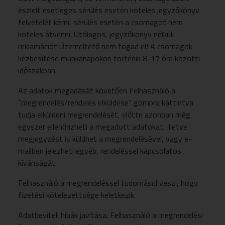
észlelt esetleges sérülés esetén köteles jegyzőkönyv
felvételét kérni, sérülés esetén a csomagot nem
köteles átvenni. Utólagos, jegyzőkönyv nélküli
reklamációt Üzemeltető nem fogad el! A csomagok
kézbesítése munkanapokon történik 8-17 óra közötti
időszakban.
Az adatok megadását követően Felhasználó a
”megrendelés/rendelés elküldése” gombra kattintva
tudja elküldeni megrendelését, előtte azonban még
egyszer ellenőrizheti a megadott adatokat, illetve
megjegyzést is küldhet a megrendelésével, vagy e-
mailben jelezheti egyéb, rendeléssel kapcsolatos
kívánságát.
Felhasználó a megrendeléssel tudomásul veszi, hogy
fizetési kötelezettsége keletkezik.
Adatbeviteli hibák javítása: Felhasználó a megrendelési