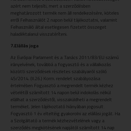
azért nem teljesíti, mert a szerződésben
meghatározott termék nem áll rendelkezésére, köteles
erről Felhasználót 2 napon belül tájékoztatni, valamint
Felhasználó által esetlegesen fizetett összeget
haladéktalanul visszatéríteni.
7.Elállás joga
Az Európai Parlament és a Tanács 2011/83/EU számú
irányelvének, továbbá a fogyasztó és a vállalkozás
közötti szerződések részletes szabályairól szóló
45/2014. (II.26.) Korm. rendelet szabályozása
értelmében Fogyasztó a megrendelt termék kézhez
vételétől számított 14 napon belül indokolás nélkül
elállhat a szerződéstől, visszaküldheti a megrendelt
terméket. Jelen tájékoztató hiányában jogosult
Fogyasztó 1 év elteltéig gyakorolni az elállási jogát. Ha
a Szolgáltató a termék kézhezvételének vagy a
szerződés megkötésének napjától számított 14 nap