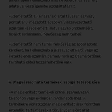
amennyiben Felhasználó más nevében, más személy
adataival veszi igénybe szolgáltatásait.
-Üzemeltetőt a Felhasználó által tévesen és/vagy
pontatlanul megadott adatokra visszavezethető
szállítási késedelemért, illetve egyéb problémáért,
hibáért semminemű felelősség nem terheli.
-Üzemeltetőt nem terheli felelősség az abból adódó
károkért, ha Felhasználó a jelszavát elfelejti, vagy az
illetéktelenek számára bármely nem az Üzemeltetőnek
felróható okból hozzáférhetővé válik.
4. Megvásárolható termékek, szolgáltatások köre
-A megjelenített termékek online, személyesen,
telefonon vagy e-mailben rendelhetők meg. A
termékekre vonatkozóan megjelenített árak forintban
értendők, tartalmazzák a törvényben előírt áfát,