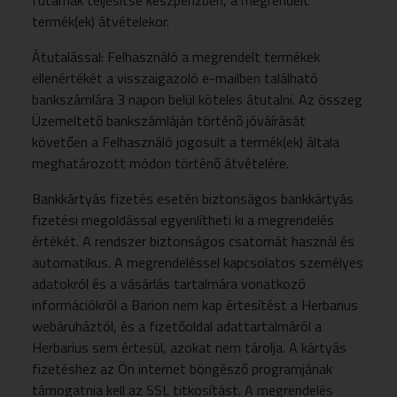
futárnak teljesítse készpénzben, a megrendelt
termék(ek) átvételekor.
Átutalással: Felhasználó a megrendelt termékek
ellenértékét a visszaigazoló e-mailben található
bankszámlára 3 napon belül köteles átutalni. Az összeg
Üzemeltető bankszámláján történő jóváírását
követően a Felhasználó jogosult a termék(ek) általa
meghatározott módon történő átvételére.
Bankkártyás fizetés esetén biztonságos bankkártyás
fizetési megoldással egyenlítheti ki a megrendelés
értékét. A rendszer biztonságos csatornát használ és
automatikus. A megrendeléssel kapcsolatos személyes
adatokról és a vásárlás tartalmára vonatkozó
információkról a Barion nem kap értesítést a Herbarius
webáruháztól, és a fizetőoldal adattartalmáról a
Herbarius sem értesül, azokat nem tárolja. A kártyás
fizetéshez az Ön internet böngésző programjának
támogatnia kell az SSL titkosítást. A megrendelés