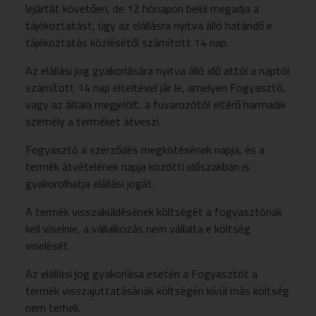
lejártát követően, de 12 hónapon belül megadja a
tájékoztatást, úgy az elállásra nyitva álló határidő e
tájékoztatás közlésétől számított 14 nap.
Az elállási jog gyakorlására nyitva álló idő attól a naptól
számított 14 nap elteltével jár le, amelyen Fogyasztó,
vagy az általa megjelölt, a fuvarozótól eltérő harmadik
személy a terméket átveszi.
Fogyasztó a szerződés megkötésének napja, és a
termék átvételének napja közötti időszakban is
gyakorolhatja elállási jogát.
A termék visszaküldésének költségét a fogyasztónak
kell viselnie, a vállalkozás nem vállalta e költség
viselését.
Az elállási jog gyakorlása esetén a Fogyasztót a
termék visszajuttatásának költségén kívül más költség
nem terheli.