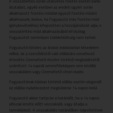
A visszatérítés során utánvétes fizetés esetén banki
átutalást, egyéb esetben az eredeti ügylet során
alkalmazott fizetési móddal egyező fizetési módot
alkalmazunk, kivéve, ha Fogyasztó más fizetési mód
igénybevételéhez kifejezetten a hozzájárulását adja; e
visszatérítési mód alkalmazásából kifolyólag
Fogyasztót semmilyen többletköltség nem terheli.
Fogyasztó köteles az árukat indokolatlan késedelem
nélkül, de a szerződéstől való elállására vonatkozó
értesítés Üzemeltető részére történő megküldésétől
számított 14 napnál semmiféleképpen sem később
visszaküldeni vagy Üzemeltető címen leadni.
Fogyasztónak írásban történő elállás esetén elegendő
az elállási nyilatkozatot megküldenie 14 napon belül.
Fogyasztó akkor tartja be a határidőt, ha a 14 napos
időszak letelte előtt visszaküldi, vagy átadja a
termék(eke)t. A visszaküldés határidőben teljesítettnek