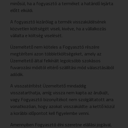
minősül, ha a fogyasztó a terméket a határidő lejárta
előtt elküldi.
A fogyasztó kizárólag a termék visszaküldésének
közvetlen költségét viseli, kivéve, ha a vállalkozás
vállalta e költség viselését.
Üzemeltető nem köteles a Fogyasztó részére
megtéríteni azon többletköltségeket, amely az
Üzemeltető által felkínált legolcsóbb szokásos
fuvarozási módtól eltérő szállítási mód választásából
adódik.
A visszatérítést Üzemeltető mindaddig
visszatarthatja, amíg vissza nem kapta az áru(ka)t,
vagy Fogyasztó bizonyítékot nem szolgáltatott arra
vonatkozóan, hogy azokat visszaküldte: a kettő közül
a korábbi időpontot kell figyelembe venni.
Amennyiben Fogyasztó élni szeretne elállási jogával,