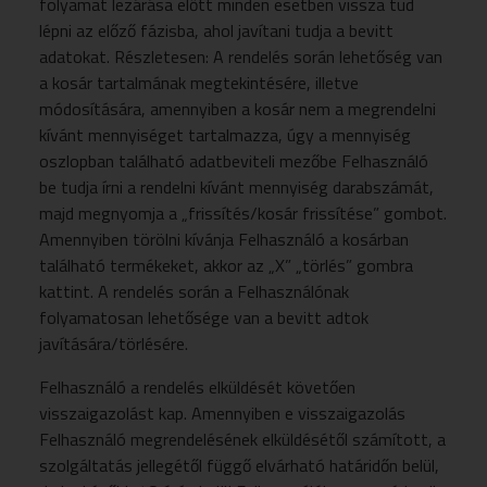
folyamat lezárása előtt minden esetben vissza tud
lépni az előző fázisba, ahol javítani tudja a bevitt
adatokat. Részletesen: A rendelés során lehetőség van
a kosár tartalmának megtekintésére, illetve
módosítására, amennyiben a kosár nem a megrendelni
kívánt mennyiséget tartalmazza, úgy a mennyiség
oszlopban található adatbeviteli mezőbe Felhasználó
be tudja írni a rendelni kívánt mennyiség darabszámát,
majd megnyomja a „frissítés/kosár frissítése” gombot.
Amennyiben törölni kívánja Felhasználó a kosárban
található termékeket, akkor az „X” „törlés” gombra
kattint. A rendelés során a Felhasználónak
folyamatosan lehetősége van a bevitt adtok
javítására/törlésére.
Felhasználó a rendelés elküldését követően
visszaigazolást kap. Amennyiben e visszaigazolás
Felhasználó megrendelésének elküldésétől számított, a
szolgáltatás jellegétől függő elvárható határidőn belül,