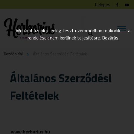
belépés
Webáruházunk jelenleg teszt üzemmódban működik — a
rendelések nem kerülnek teljesítésre.
Bezárás
Kezdőoldal
Általános Szerződési Feltételek
Általános Szerződési
Feltételek
www.herbarius.hu