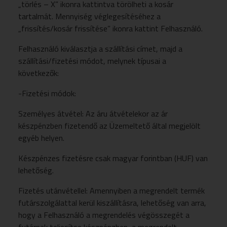
„törlés – X” ikonra kattintva törölheti a kosár
tartalmát. Mennyiség véglegesítéséhez a
„frissítés/kosár frissítése” ikonra kattint Felhasználó.
Felhasználó kiválasztja a szállítási címet, majd a
szállítási/fizetési módot, melynek típusai a
következők:
-Fizetési módok:
Személyes átvétel: Az áru átvételekor az ár
készpénzben fizetendő az Üzemeltető által megjelölt
egyéb helyen.
Készpénzes fizetésre csak magyar forintban (HUF) van
lehetőség.
Fizetés utánvétellel: Amennyiben a megrendelt termék
futárszolgálattal kerül kiszállításra, lehetőség van arra,
hogy a Felhasználó a megrendelés végösszegét a