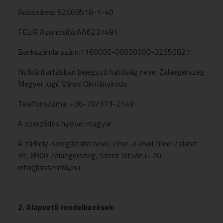
Adószáma: 62668518-1-40
FELIR Azonosító:AA6237491
Bankszámla szám:1160000-00000000-32550827
Nyilvántartásban bejegyző hatóság neve: Zalaegerszeg
Megyei Jogú Város Okmányiroda
Telefonszáma: +36-70/373-2149
A szerződés nyelve: magyar
A tárhely-szolgáltató neve, címe, e-mail címe: Zalabit
Bt, 8900 Zalaegerszeg, Szent István u. 20,
info@assembly.hu
2. Alapvető rendelkezések: