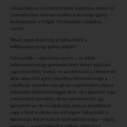
Felhasználó az Üzemeltető hibás teljesítése esetén az
Üzemeltetővel szemben kellékszavatossági igényt
érvényesíthet a Polgári Törvénykönyv szabályai
szerint.
Milyen jogok illetik meg a Felhasználót a
kellékszavatossági igénye alapján?
Felhasználó – választása szerint – az alábbi
kellékszavatossági igényekkel élhet: kérhet kijavítást
vagy kicserélést, kivéve, ha az ezek közül a Felhasználó
által választott igény teljesítése lehetetlen vagy a
vállalkozás számára más igénye teljesítéséhez képest
aránytalan többletköltséggel járna. Ha a kijavítást vagy
a kicserélést nem kérte, illetve nem kérhette, úgy
igényelheti az ellenszolgáltatás arányos leszállítását
vagy a hibát a vállalkozás költségére Felhasználó is
kijavíthatja, illetve mással kijavíttathatja vagy – végső
esetben – a szerződéstől is elállhat. Választott