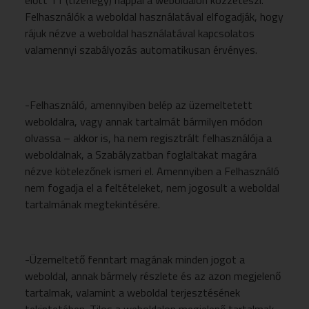
előtt 11 (tizenegy) nappal a weboldalon közzéteszi.
Felhasználók a weboldal használatával elfogadják, hogy
rájuk nézve a weboldal használatával kapcsolatos
valamennyi szabályozás automatikusan érvényes.
-Felhasználó, amennyiben belép az üzemeltetett
weboldalra, vagy annak tartalmát bármilyen módon
olvassa – akkor is, ha nem regisztrált felhasználója a
weboldalnak, a Szabályzatban foglaltakat magára
nézve kötelezőnek ismeri el. Amennyiben a Felhasználó
nem fogadja el a feltételeket, nem jogosult a weboldal
tartalmának megtekintésére.
-Üzemeltető fenntart magának minden jogot a
weboldal, annak bármely részlete és az azon megjelenő
tartalmak, valamint a weboldal terjesztésének