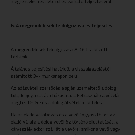
megrendelés részleteiről és várható teljesítéséről.
6. A megrendelések feldolgozása és teljesítés
A megrendelések feldolgozása 8-16 óra között
történik.
Általános teljesítési határidő, a visszaigazolástól
számított 3-7 munkanapon belül.
Az adásvételi szerződés alapján üzemeltető a dolog
tulajdonjogának átruházására, a Felhasználó a vételár
megfizetésére és a dolog átvételére köteles.
Ha az eladó vállalkozás és a vevő fogyasztó, és az
eladó vállalja a dolog vevőhöz történő eljuttatását, a
kárveszély akkor száll át a vevőre, amikor a vevő vagy