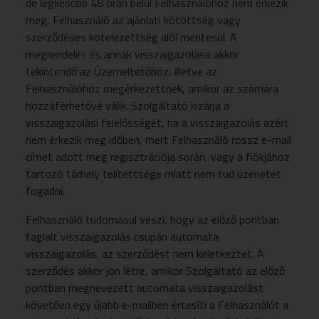
de legkésőbb 48 órán belül Felhasználóhoz nem érkezik
meg, Felhasználó az ajánlati kötöttség vagy
szerződéses kötelezettség alól mentesül. A
megrendelés és annak visszaigazolása akkor
tekintendő az Üzemeltetőhöz, illetve az
Felhasználóhoz megérkezettnek, amikor az számára
hozzáférhetővé válik. Szolgáltató kizárja a
visszaigazolási felelősségét, ha a visszaigazolás azért
nem érkezik meg időben, mert Felhasználó rossz e-mail
címet adott meg regisztrációja során, vagy a fiókjához
tartozó tárhely telítettsége miatt nem tud üzenetet
fogadni.
Felhasználó tudomásul veszi, hogy az előző pontban
taglalt visszaigazolás csupán automata
visszaigazolás, az szerződést nem keletkeztet. A
szerződés akkor jön létre, amikor Szolgáltató az előző
pontban megnevezett automata visszaigazolást
követően egy újabb e-mailben értesíti a Felhasználót a