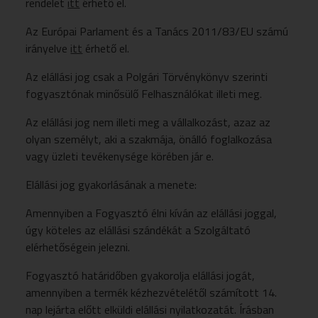
rendelet
itt
érhető el.
Az Európai Parlament és a Tanács 2011/83/EU számú
irányelve
itt
érhető el.
Az elállási jog csak a Polgári Törvénykönyv szerinti
fogyasztónak minősülő Felhasználókat illeti meg.
Az elállási jog nem illeti meg a vállalkozást, azaz az
olyan személyt, aki a szakmája, önálló foglalkozása
vagy üzleti tevékenysége körében jár e.
Elállási jog gyakorlásának a menete:
Amennyiben a Fogyasztó élni kíván az elállási joggal,
úgy köteles az elállási szándékát a Szolgáltató
elérhetőségein jelezni.
Fogyasztó határidőben gyakorolja elállási jogát,
amennyiben a termék kézhezvételétől számított 14.
nap lejárta előtt elküldi elállási nyilatkozatát. Írásban