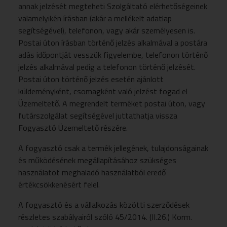
annak jelzését megteheti Szolgáltató elérhetőségeinek
valamelyikén írásban (akár a mellékelt adatlap
segítségével), telefonon, vagy akár személyesen is.
Postai úton írásban történő jelzés alkalmával a postára
adás időpontját vesszük figyelembe, telefonon történő
jelzés alkalmával pedig a telefonon történő jelzését.
Postai úton történő jelzés esetén ajánlott
küldeményként, csomagként való jelzést fogad el
Üzemeltető. A megrendelt terméket postai úton, vagy
futárszolgálat segítségével juttathatja vissza
Fogyasztó Üzemeltető részére.
A fogyasztó csak a termék jellegének, tulajdonságainak
és működésének megállapításához szükséges
használatot meghaladó használatból eredő
értékcsökkenésért felel.
A fogyasztó és a vállalkozás közötti szerződések
részletes szabályairól szóló 45/2014. (II.26.) Korm.