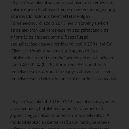
-A jelen Szabályzatban nem szabályozott kérdésekre,
valamint jelen Szabályzat értelmezésére a magyar jog
az irányadó, különös tekintettel a Polgári
Törvénykönyvről szóló 2013. évi V. törvény („Ptk.”)
és az elektronikus kereskedelmi szolgáltatások, az
információs társadalommal összefüggő
szolgáltatások egyes kérdéseiről szóló 2001. évi CVIII.
(Elker. tv.) törvény, valamint a fogyasztó és a
vállalkozás közötti szerződések részletes szabályairól
szóló 45/2014. (II. 26.) Korm. rendelet vonatkozó
rendelkezéseire. A vonatkozó jogszabályok kötelező
rendelkezései a felekre külön kikötés nélkül is irányadók.
-A jelen Szabályzat 2018. 07.12. napjától hatályos és
visszavonásig hatályban marad. Az Üzemeltető
jogosult egyoldalúan módosítani a Szabályzatot. A
módosításokat a Üzemeltető azok hatályba lépése