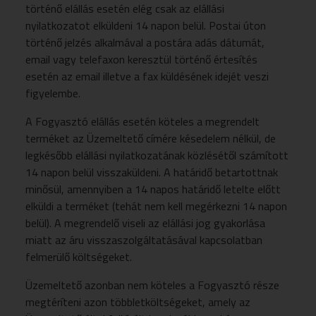
történő elállás esetén elég csak az elállási
nyilatkozatot elküldeni 14 napon belül. Postai úton
történő jelzés alkalmával a postára adás dátumát,
email vagy telefaxon keresztül történő értesítés
esetén az email illetve a fax küldésének idejét veszi
figyelembe.
A Fogyasztó elállás esetén köteles a megrendelt
terméket az Üzemeltető címére késedelem nélkül, de
legkésőbb elállási nyilatkozatának közlésétől számított
14 napon belül visszaküldeni. A határidő betartottnak
minősül, amennyiben a 14 napos határidő letelte előtt
elküldi a terméket (tehát nem kell megérkezni 14 napon
belül). A megrendelő viseli az elállási jog gyakorlása
miatt az áru visszaszolgáltatásával kapcsolatban
felmerülő költségeket.
Üzemeltető azonban nem köteles a Fogyasztó része
megtéríteni azon többletköltségeket, amely az