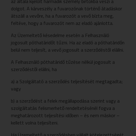
az általa kijelölt harmadik személy birtokba veszi a
dolgot. A kárveszély a fuvarozónak történő átadáskor
átszáll a vevőre, ha a fuvarozót a vevő bízta meg,
feltéve, hogy a fuvarozót nem az eladó ajánlotta.
Az Üzemeltető késedelme esetén a Felhasználó
jogosult póthatáridőt tűzni. Ha az eladó a póthatáridőn
belül nem teljesít, a vevő jogosult a szerződéstől elállni.
A Felhasználó póthatáridő tűzése nélkül jogosult a
szerződéstől elállni, ha
a) a Szolgáltató a szerződés teljesítését megtagadta;
vagy
b) a szerződést a felek megállapodása szerint vagy a
szolgáltatás felismerhető rendeltetésénél fogva a
meghatározott teljesítési időben – és nem máskor –
kellett volna teljesíteni.
Ha Üzemeltető a szerződésben vállalt kötelezettségét