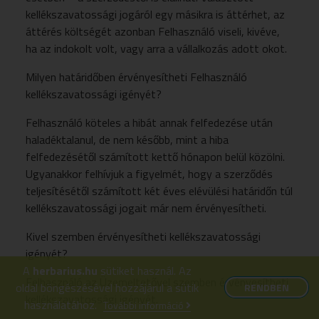
kellékszavatossági jogáról egy másikra is áttérhet, az
áttérés költségét azonban Felhasználó viseli, kivéve,
ha az indokolt volt, vagy arra a vállalkozás adott okot.
Milyen határidőben érvényesítheti Felhasználó
kellékszavatossági igényét?
Felhasználó köteles a hibát annak felfedezése után
haladéktalanul, de nem később, mint a hiba
felfedezésétől számított kettő hónapon belül közölni.
Ugyanakkor felhívjuk a figyelmét, hogy a szerződés
teljesítésétől számított két éves elévülési határidőn túl
kellékszavatossági jogait már nem érvényesítheti.
Kivel szemben érvényesítheti kellékszavatossági
igényét?
A
herbarius.hu
sütiket használ. Az
Felhasználó az Üzemeltetővel szemben érvényesítheti
oldal böngészésével hozzájárul a sütik
RENDBEN
kellékszavatossági igényét.
használatához.
További információ