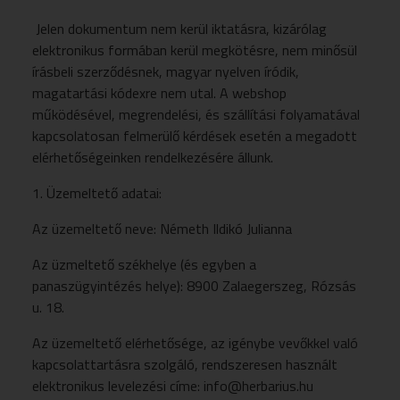
Jelen dokumentum nem kerül iktatásra, kizárólag
elektronikus formában kerül megkötésre, nem minősül
írásbeli szerződésnek, magyar nyelven íródik,
magatartási kódexre nem utal. A webshop
működésével, megrendelési, és szállítási folyamatával
kapcsolatosan felmerülő kérdések esetén a megadott
elérhetőségeinken rendelkezésére állunk.
1. Üzemeltető adatai:
Az üzemeltető neve: Németh Ildikó Julianna
Az üzmeltető székhelye (és egyben a
panaszügyintézés helye): 8900 Zalaegerszeg, Rózsás
u. 18.
Az üzemeltető elérhetősége, az igénybe vevőkkel való
kapcsolattartásra szolgáló, rendszeresen használt
elektronikus levelezési címe: info@herbarius.hu