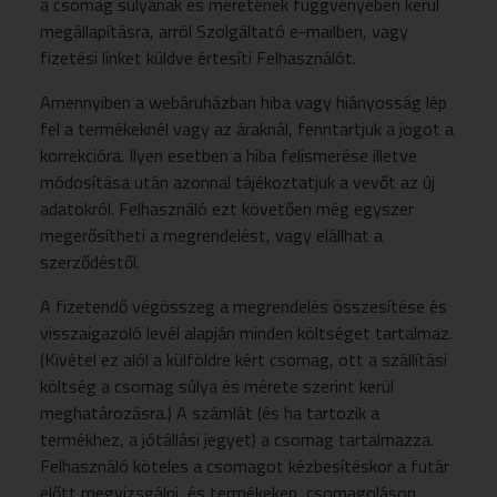
a csomag súlyának és méretének függvényében kerül
megállapításra, arról Szolgáltató e-mailben, vagy
fizetési linket küldve értesíti Felhasználót.
Amennyiben a webáruházban hiba vagy hiányosság lép
fel a termékeknél vagy az áraknál, fenntartjuk a jogot a
korrekcióra. Ilyen esetben a hiba felismerése illetve
módosítása után azonnal tájékoztatjuk a vevőt az új
adatokról. Felhasználó ezt követően még egyszer
megerősítheti a megrendelést, vagy elállhat a
szerződéstől.
A fizetendő végösszeg a megrendelés összesítése és
visszaigazoló levél alapján minden költséget tartalmaz.
(Kivétel ez alól a külföldre kért csomag, ott a szállítási
költség a csomag súlya és mérete szerint kerül
meghatározásra.) A számlát (és ha tartozik a
termékhez, a jótállási jegyet) a csomag tartalmazza.
Felhasználó köteles a csomagot kézbesítéskor a futár
előtt megvizsgálni, és termékeken, csomagoláson