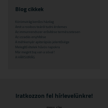
Babatestápoló
Gluténmentes
Candida
Kézkrém
Lisztkeverékek
Vitaminok
Herbioticum
Hajszeszek
Kávék
Blog cikkek
Bébi italok
Kávé
Csonterősítők
Potencianövelő
Növényi magvak
Naturstar
Hajvégápolók
Lisztek
Bébiételek
Növényi magvak
Ekcéma
Prosztata
Palacsintaliszt
VIRDE
Samponok
Növényi magvak
Körömvirág kenőcs házilag
Amit a rooibos teáról tudni érdemes
Fogkrémek
Olajok
Emésztési panaszok
Sampon
Pizza alap
Növényi zsírok
Az immunrendszer erősítése természetesen
Gyermekteák
Pelyhek
Erőnlétfokozók
Szappan
Sörélesztő
Rizstészták
Az izzadás enyhítése
A méhkenyér apiterápiás jelentősége
Gyermekvállalás
Fejfájás
Testápolók
Szirupok
Melegítő ételek hűvös napokra
Már megint baj van a sóval !
Gyümölcspüré
Felfázás
Tusfürdő
Üdítők
A HÁRSVIRÁG
Mosószerek
Fogínyvédelem
Napozószerek
Gyomor és nyálkahártya védők
Orrszívók
Hashajtók
Szoptatás
Herpesz ellen
Tápszer
Idegrendszer
Iratkozzon fel hírlevelünkre!
Törlőkendő
Immunerősítők
EMAIL CÍM