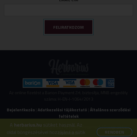
Várandósság
Izomlazítók
Köhögéscsillapítők
Légzőszervek egészsége
Májvédelem
Memória
Mozgásszervi panaszok
Női panaszok
Porcépítők
Savlekötők
Stresszkezelés
Az online fizetést a Barion Payment Zrt. biztosítja, MNB engedély
száma: H-EN-I-1064/2013
Szív és érrendszeri támogatók
Bejelentkezés
|
Adatkezelési tájékoztató
|
Általános szerződési
Vércukorszint szabályozás
feltételek
Viszér panaszokra
A
herbarius.hu
sütiket használ. Az
© Copyright 2026 Herbarius | All Rights Reserved. | Designed by
oldal böngészésével hozzájárul a sütik
RENDBEN
ASSEMBLY