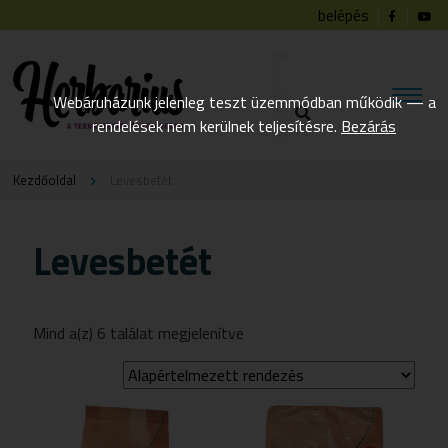
belépés
Webáruházunk jelenleg teszt üzemmódban működik — a
rendelések nem kerülnek teljesítésre.
Bezárás
Kezdőoldal
Levesbetét
Levesbetét
Mind a(z) 6 találat megjelenítve