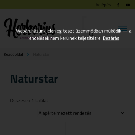
belépés
Webáruházunk jelenleg teszt üzemmódban működik — a
rendelések nem kerülnek teljesítésre.
Bezárás
Kezdőoldal
Naturstar
Naturstar
Összesen 1 találat