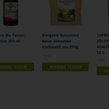
nik Bio Tamari
Biorganik Naturmind
THYMO
zósz 250 ml
Natur sómentes
ZÖLDS
ételízesítő mix 250g
ADALÉ
50 G
755
Ft
538
Ft
SÁRBA TESZEM
KOSÁRBA TESZEM
KO