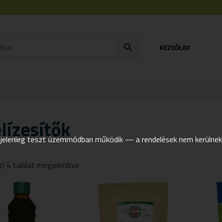
KEZDŐLAP
lízesítők
elenleg teszt üzemmódban működik — a rendelések nem kerülnek t
z) 4 találat megjelenítve