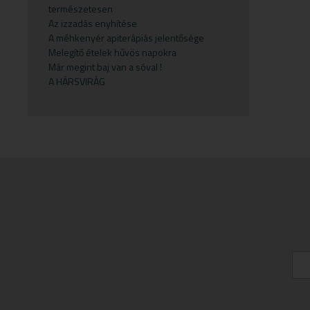
természetesen
Gyermekvállalás
Fejfájás
Testápolók
Szirupok
Az izzadás enyhítése
A méhkenyér apiterápiás jelentősége
Gyümölcspüré
Felfázás
Tusfürdő
Üdítők
Melegítő ételek hűvös napokra
Mosószerek
Fogínyvédelem
Már megint baj van a sóval !
A HÁRSVIRÁG
Napozószerek
Gyomor és nyálkahártya védők
Orrszívók
Hashajtók
Szoptatás
Herpesz ellen
Tápszer
Idegrendszer
Törlőkendő
Immunerősítők
Várandósság
Izomlazítók
Köhögéscsillapítők
Légzőszervek egészsége
Májvédelem
Memória