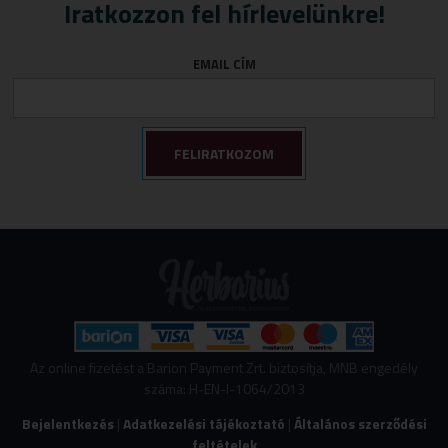
Tápszer
Idegrendszer
Iratkozzon fel hírlevelünkre!
Törlőkendő
Immunerősítők
EMAIL CÍM
Várandósság
Izomlazítók
Köhögéscsillapítők
Légzőszervek egészsége
Májvédelem
Memória
Mozgásszervi panaszok
Női panaszok
Porcépítők
Savlekötők
Stresszkezelés
Az online fizetést a Barion Payment Zrt. biztosítja, MNB engedély
száma: H-EN-I-1064/2013
Szív és érrendszeri támogatók
Bejelentkezés
|
Adatkezelési tájékoztató
|
Általános szerződési
Vércukorszint szabályozás
feltételek