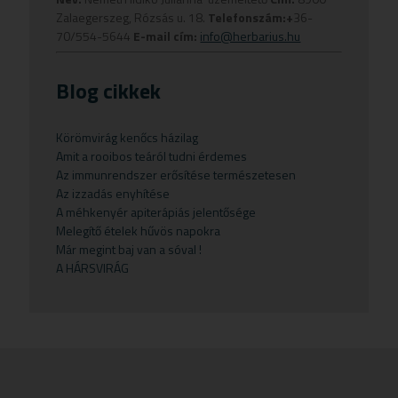
Propolisz
Szaunaolaj
Babapopsikrém
Étrend kiegészítők
Béltisztító termékek
Fogkrémek
Levesbetét
Szájvíz
Dr. Theiss
Hajlakk
Fűszerek
E vitamin
Zalaegerszeg, Rózsás u. 18.
Telefonszám:+
36-
70/554-5644
E-mail cím:
info@herbarius.hu
Virágpor
Szúnyog és rovarűző illóolaj
Babasampon
Fogkrémek
Bőrápolás
Fürdősó
Lisztek
Torokfájásra
Herbamedicus
Hajpakolás
Gyógycukorkák
Multivitamin
Babatestápoló
Gluténmentes
Candida
Kézkrém
Lisztkeverékek
Vitaminok
Herbioticum
Hajszeszek
Kávék
Blog cikkek
Bébi italok
Kávé
Csonterősítők
Potencianövelő
Növényi magvak
Naturstar
Hajvégápolók
Lisztek
Bébiételek
Növényi magvak
Ekcéma
Prosztata
Palacsintaliszt
VIRDE
Samponok
Növényi magvak
Körömvirág kenőcs házilag
Amit a rooibos teáról tudni érdemes
Fogkrémek
Olajok
Emésztési panaszok
Sampon
Pizza alap
Növényi zsírok
Az immunrendszer erősítése természetesen
Gyermekteák
Pelyhek
Erőnlétfokozók
Szappan
Sörélesztő
Rizstészták
Az izzadás enyhítése
A méhkenyér apiterápiás jelentősége
Gyermekvállalás
Fejfájás
Testápolók
Szirupok
Melegítő ételek hűvös napokra
Már megint baj van a sóval !
Gyümölcspüré
Felfázás
Tusfürdő
Üdítők
A HÁRSVIRÁG
Mosószerek
Fogínyvédelem
Napozószerek
Gyomor és nyálkahártya védők
Orrszívók
Hashajtók
Szoptatás
Herpesz ellen