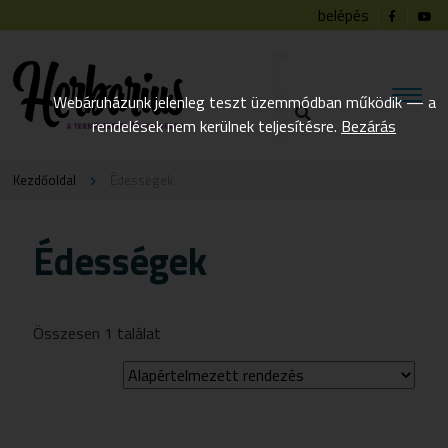
belépés
Webáruházunk jelenleg teszt üzemmódban működik — a
rendelések nem kerülnek teljesítésre.
Bezárás
Kezdőoldal
Édességek
Édességek
Összesen 1 találat