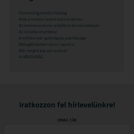
Bébi italok
Kávé
Csonterősítők
Potencianövelő
Növényi magvak
Naturstar
Hajvégápolók
Lisztek
Bébiételek
Növényi magvak
Ekcéma
Prosztata
Palacsintaliszt
VIRDE
Samponok
Növényi magvak
Körömvirág kenőcs házilag
Amit a rooibos teáról tudni érdemes
Fogkrémek
Olajok
Emésztési panaszok
Sampon
Pizza alap
Növényi zsírok
Az immunrendszer erősítése természetesen
Gyermekteák
Pelyhek
Erőnlétfokozók
Szappan
Sörélesztő
Rizstészták
Az izzadás enyhítése
A méhkenyér apiterápiás jelentősége
Gyermekvállalás
Fejfájás
Testápolók
Szirupok
Melegítő ételek hűvös napokra
Már megint baj van a sóval !
Gyümölcspüré
Felfázás
Tusfürdő
Üdítők
A HÁRSVIRÁG
Mosószerek
Fogínyvédelem
Napozószerek
Gyomor és nyálkahártya védők
Orrszívók
Hashajtók
Szoptatás
Herpesz ellen
Tápszer
Idegrendszer
Iratkozzon fel hírlevelünkre!
Törlőkendő
Immunerősítők
EMAIL CÍM
Várandósság
Izomlazítók
Köhögéscsillapítők