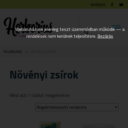
belépés
Webáruházunk jelenleg teszt üzemmódban működik — a
rendelések nem kerülnek teljesítésre.
Bezárás
Kezdőoldal
Növényi zsírok
Növényi zsírok
Mind a(z) 7 találat megjelenítve