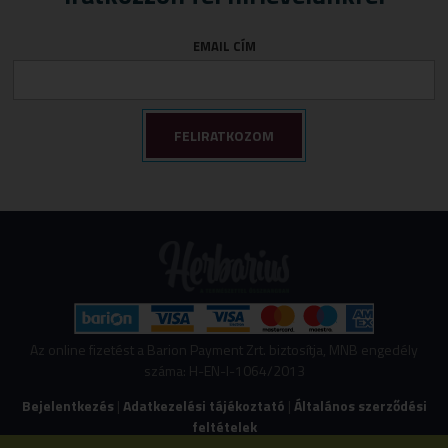
Törlőkendő
Immunerősítők
EMAIL CÍM
Várandósság
Izomlazítók
Köhögéscsillapítők
Légzőszervek egészsége
Májvédelem
Memória
Mozgásszervi panaszok
Női panaszok
Porcépítők
Savlekötők
Stresszkezelés
Az online fizetést a Barion Payment Zrt. biztosítja, MNB engedély
száma: H-EN-I-1064/2013
Szív és érrendszeri támogatók
Bejelentkezés
|
Adatkezelési tájékoztató
|
Általános szerződési
Vércukorszint szabályozás
feltételek
Viszér panaszokra