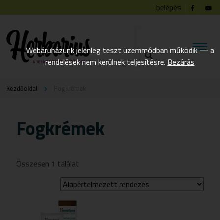
belépés
Webáruházunk jelenleg teszt üzemmódban működik — a
rendelések nem kerülnek teljesítésre.
Bezárás
Kezdőoldal
Fogkrémek
Fogkrémek
Összesen 1 találat