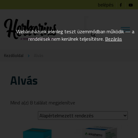
belépés
Webáruházunk jelenleg teszt üzemmódban működik — a
rendelések nem kerülnek teljesítésre.
Bezárás
Kezdőoldal
Alvás
Alvás
Mind a(z) 8 találat megjelenítve