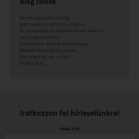
Blog cikkek
Bébi italok
Kávé
Csonterősítők
Potencianövelő
Növényi magvak
Naturstar
Hajvégápolók
Lisztek
Bébiételek
Növényi magvak
Ekcéma
Prosztata
Palacsintaliszt
VIRDE
Samponok
Növényi magvak
Körömvirág kenőcs házilag
Amit a rooibos teáról tudni érdemes
Fogkrémek
Olajok
Emésztési panaszok
Sampon
Pizza alap
Növényi zsírok
Az immunrendszer erősítése természetesen
Gyermekteák
Pelyhek
Erőnlétfokozók
Szappan
Sörélesztő
Rizstészták
Az izzadás enyhítése
A méhkenyér apiterápiás jelentősége
Gyermekvállalás
Fejfájás
Testápolók
Szirupok
Melegítő ételek hűvös napokra
Már megint baj van a sóval !
Gyümölcspüré
Felfázás
Tusfürdő
Üdítők
A HÁRSVIRÁG
Mosószerek
Fogínyvédelem
Napozószerek
Gyomor és nyálkahártya védők
Orrszívók
Hashajtók
Szoptatás
Herpesz ellen
Tápszer
Idegrendszer
Iratkozzon fel hírlevelünkre!
Törlőkendő
Immunerősítők
EMAIL CÍM
Várandósság
Izomlazítók