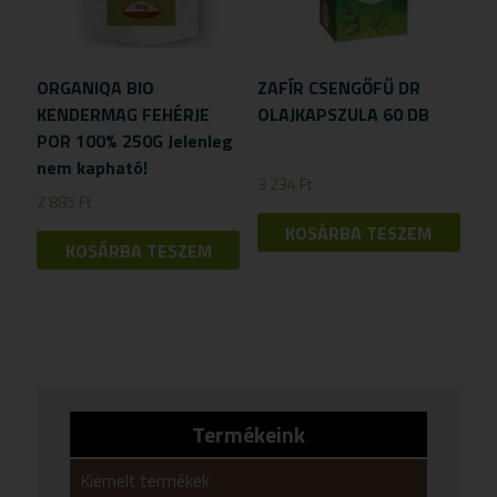
ORGANIQA BIO
ZAFÍR CSENGŐFŰ DR
KENDERMAG FEHÉRJE
OLAJKAPSZULA 60 DB
POR 100% 250G Jelenleg
nem kapható!
3 234
Ft
2 885
Ft
KOSÁRBA TESZEM
KOSÁRBA TESZEM
Termékeink
Kiemelt termékek