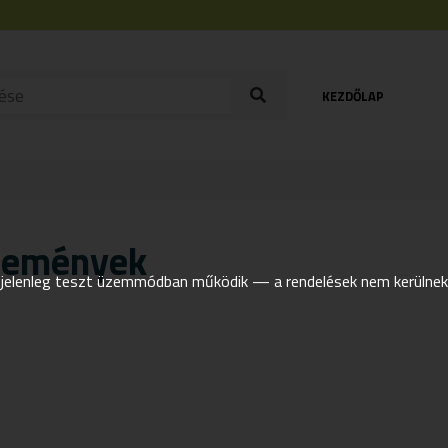
KEZDŐLAP
lemények
elenleg teszt üzemmódban működik — a rendelések nem kerülnek t