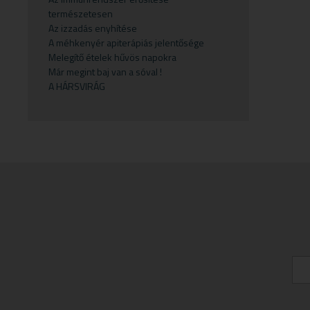
természetesen
Gyermekvállalás
Fejfájás
Testápolók
Szirupok
Az izzadás enyhítése
Gyümölcspüré
Felfázás
Tusfürdő
Üdítők
A méhkenyér apiterápiás jelentősége
Melegítő ételek hűvös napokra
Mosószerek
Fogínyvédelem
Már megint baj van a sóval !
Napozószerek
Gyomor és nyálkahártya védők
A HÁRSVIRÁG
Orrszívók
Hashajtók
Szoptatás
Herpesz ellen
Tápszer
Idegrendszer
Törlőkendő
Immunerősítők
Várandósság
Izomlazítók
Köhögéscsillapítők
Légzőszervek egészsége
Májvédelem
Memória