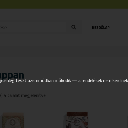
KEZDŐLAP
appan
elenleg teszt üzemmódban működik — a rendelések nem kerülnek t
z) 4 találat megjelenítve