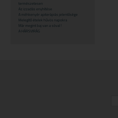
természetesen
Gyermekvállalás
Fejfájás
Testápolók
Szirupok
Az izzadás enyhítése
A méhkenyér apiterápiás jelentősége
Gyümölcspüré
Felfázás
Tusfürdő
Üdítők
Melegítő ételek hűvös napokra
Mosószerek
Fogínyvédelem
Már megint baj van a sóval !
A HÁRSVIRÁG
Napozószerek
Gyomor és nyálkahártya védők
Orrszívók
Hashajtók
Szoptatás
Herpesz ellen
Tápszer
Idegrendszer
Törlőkendő
Immunerősítők
Várandósság
Izomlazítók
Köhögéscsillapítők
Légzőszervek egészsége
Májvédelem
Memória