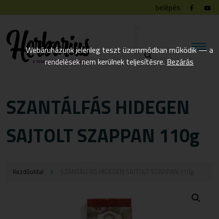
belépés
Webáruházunk jelenleg teszt üzemmódban működik — a
rendelések nem kerülnek teljesítésre.
Bezárás
SZANTÁLFÁS HIDEGEN
SAJTOLT SZAPPAN 110g
Kezdőoldal
SZANTÁLFÁS HIDEGEN SAJTOLT SZAPPAN 110g