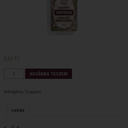
632
Ft
SZANTÁLFÁS
KOSÁRBA TESZEM
HIDEGEN
SAJTOLT
SZAPPAN
Kategória:
Szappan
110G
MENNYISÉG
Leírás