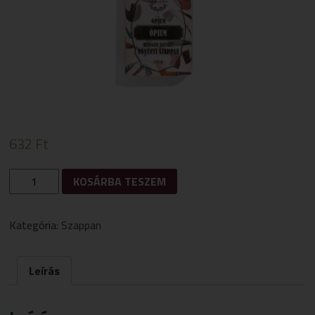
632
Ft
ÓPIUM
KOSÁRBA TESZEM
HIDEGEN
SAJTOLT
SZAPPAN
Kategória:
Szappan
110G
MENNYISÉG
Leírás