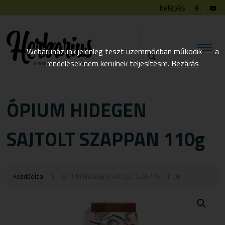
belépés
Webáruházunk jelenleg teszt üzemmódban működik — a
rendelések nem kerülnek teljesítésre.
Bezárás
ÓPIUM HIDEGEN
SAJTOLT SZAPPAN 110g
Kezdőoldal
ÓPIUM HIDEGEN SAJTOLT SZAPPAN 110g