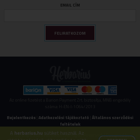
EMAIL CÍM
Várandósság
Izomlazítók
Köhögéscsillapítők
Légzőszervek egészsége
Májvédelem
Memória
Mozgásszervi panaszok
Női panaszok
Porcépítők
Savlekötők
Stresszkezelés
Az online fizetést a Barion Payment Zrt. biztosítja, MNB engedély
száma: H-EN-I-1064/2013
Szív és érrendszeri támogatók
Bejelentkezés
|
Adatkezelési tájékoztató
|
Általános szerződési
Vércukorszint szabályozás
feltételek
Viszér panaszokra
A
herbarius.hu
sütiket használ. Az
© Copyright 2026 Herbarius | All Rights Reserved. | Designed by