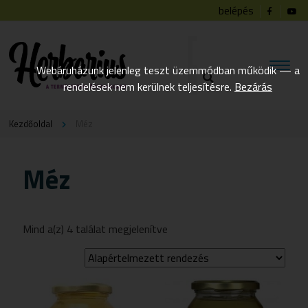
belépés
Webáruházunk jelenleg teszt üzemmódban működik — a
rendelések nem kerülnek teljesítésre.
Bezárás
Kezdőoldal
Méz
Méz
Mind a(z) 4 találat megjelenítve