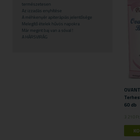
természetesen
Gyermekvállalás
Fejfájás
Testápolók
Szirupok
Az izzadás enyhítése
A méhkenyér apiterápiás jelentősége
Gyümölcspüré
Felfázás
Tusfürdő
Üdítők
Melegítő ételek hűvös napokra
Mosószerek
Fogínyvédelem
Már megint baj van a sóval !
A HÁRSVIRÁG
Napozószerek
Gyomor és nyálkahártya védők
Orrszívók
Hashajtók
Szoptatás
Herpesz ellen
Tápszer
Idegrendszer
Törlőkendő
Immunerősítők
OVANT
Várandósság
Izomlazítók
Terhes
Köhögéscsillapítők
60 db
Légzőszervek egészsége
3 210
Ft
Májvédelem
KO
Memória