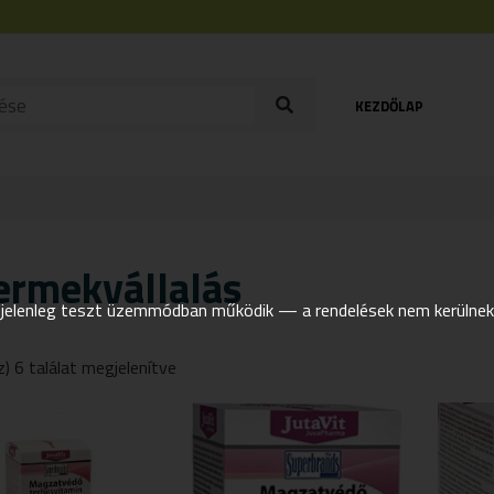
KEZDŐLAP
ermekvállalás
elenleg teszt üzemmódban működik — a rendelések nem kerülnek t
z) 6 találat megjelenítve