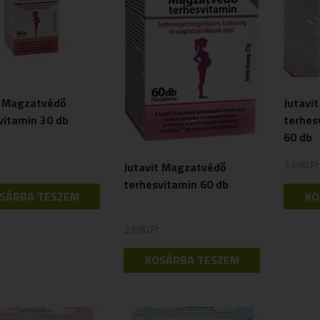
t Magzatvédő
Jutavi
vitamin 30 db
terhes
60 db
2 680
Ft
Jutavit Magzatvédő
terhesvitamin 60 db
SÁRBA TESZEM
KO
2 680
Ft
KOSÁRBA TESZEM