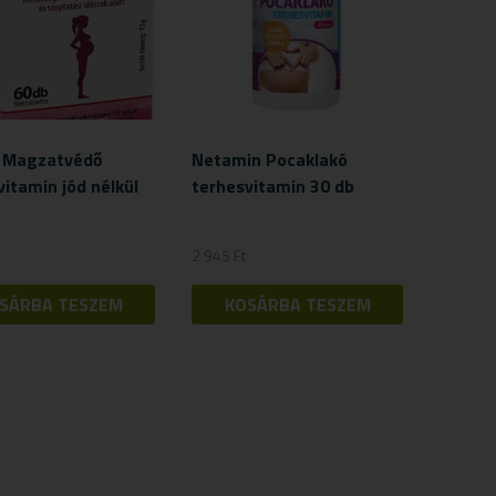
t Magzatvédő
Netamin Pocaklakó
vitamin jód nélkül
terhesvitamin 30 db
2 945
Ft
SÁRBA TESZEM
KOSÁRBA TESZEM