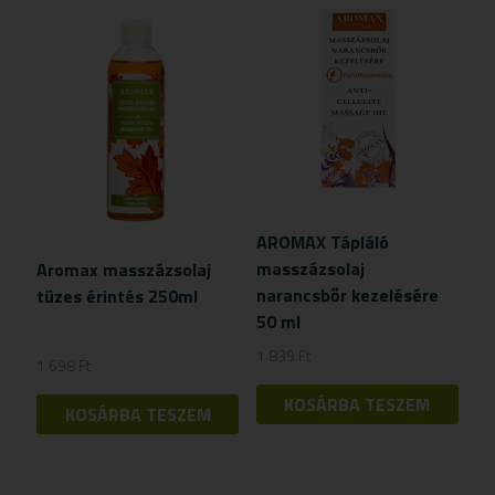
AROMAX Tápláló
masszázsolaj
Aromax masszázsolaj
narancsbőr kezelésére
tüzes érintés 250ml
50 ml
1 839
Ft
1 698
Ft
KOSÁRBA TESZEM
KOSÁRBA TESZEM