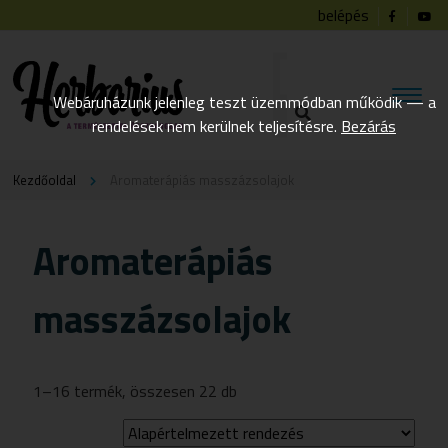
belépés
Webáruházunk jelenleg teszt üzemmódban működik — a
rendelések nem kerülnek teljesítésre.
Bezárás
Kezdőoldal
Aromaterápiás masszázsolajok
Aromaterápiás
masszázsolajok
1–16 termék, összesen 22 db