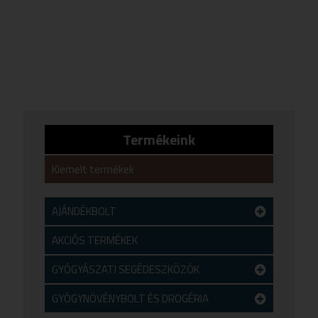
Termékeink
Kiemelt termékek
AJÁNDÉKBOLT
Teszt alkategória
AKCIÓS TERMÉKEK
GYÓGYÁSZATI SEGÉDESZKÖZÖK
Kineziológiai tapasz
Lázmérő
Tesztek
Vércukorszint mérő
GYÓGYNÖVÉNYBOLT ÉS DROGÉRIA