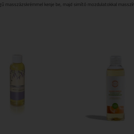
ségű masszázskrémmel kenje be, majd simító mozdulatokkal masszír