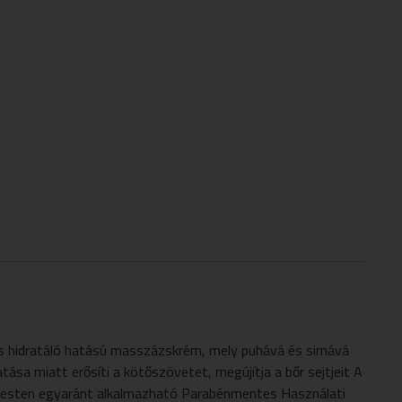
idratáló hatású masszázskrém, mely puhává és simává
ása miatt erősíti a kötőszövetet, megújítja a bőr sejtjeit A
s testen egyaránt alkalmazható Parabénmentes Használati