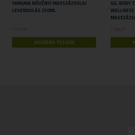
YAMUNA NÖVÉNYI MASSZÁZSOLAJ
GG. BODY 
LEVENDULÁS 250ML
WELLNESS 
MASSZÁZS
1 511
Ft
1 094
Ft
KOSÁRBA TESZEM