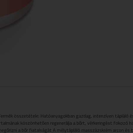
sszetétele: Hatóanyagokban gazdag, intenzíven tápláló és h
rtalmának köszönhetően regenerálja a bőrt, vérkeringést fokozó hat
megőrizni a bőr fiatalságát A mélytápláló masszázskrém arcon é