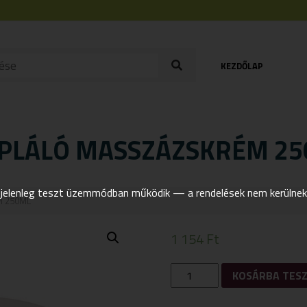
KEZDŐLAP
PLÁLÓ MASSZÁZSKRÉM 2
elenleg teszt üzemmódban működik — a rendelések nem kerülnek t
M 250ML
1 154
Ft
GOLDEN
KOSÁRBA TES
GREEN
MÉLYTÁPLÁLÓ