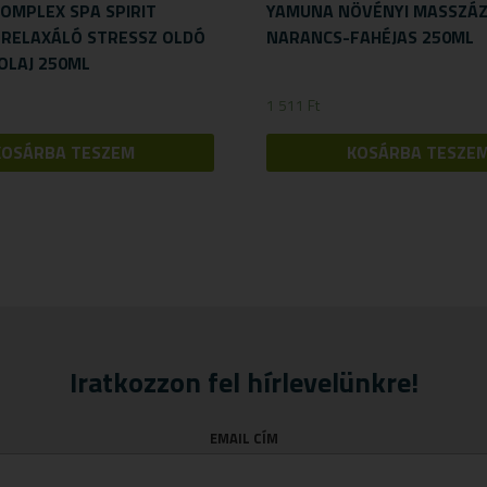
COMPLEX SPA SPIRIT
YAMUNA NÖVÉNYI MASSZÁZ
RELAXÁLÓ STRESSZ OLDÓ
NARANCS-FAHÉJAS 250ML
OLAJ 250ML
1 511
Ft
KOSÁRBA TESZEM
KOSÁRBA TESZE
Iratkozzon fel hírlevelünkre!
EMAIL CÍM