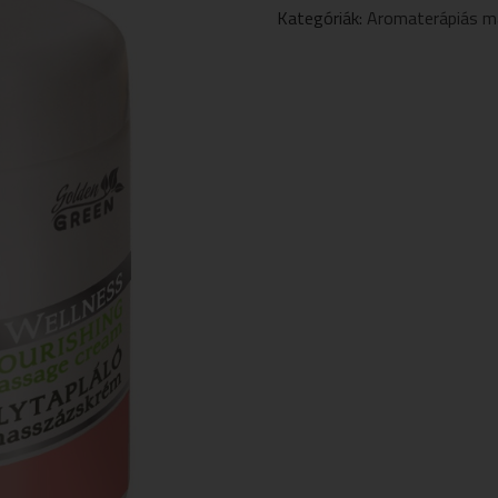
MASSZÁZSKRÉM
Kategóriák:
Aromaterápiás m
250ML
MENNYISÉG