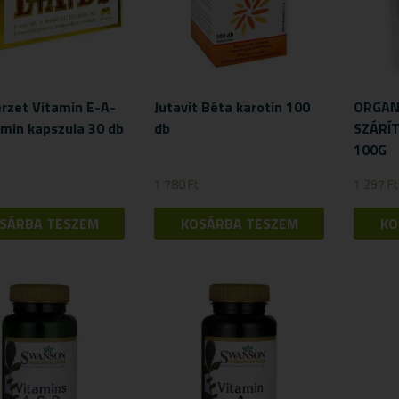
érzet Vitamin E-A-
Jutavit Béta karotin 100
ORGAN
amin kapszula 30 db
db
SZÁRÍ
100G
1 780
Ft
1 297
Ft
SÁRBA TESZEM
KOSÁRBA TESZEM
KO