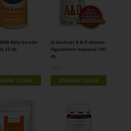
ERB Béta karotin
Jó közérzet A & D vitamin
la 30 db
lágyzselatin kapszula 100
db
100
Ft
SÁRBA TESZEM
KOSÁRBA TESZEM