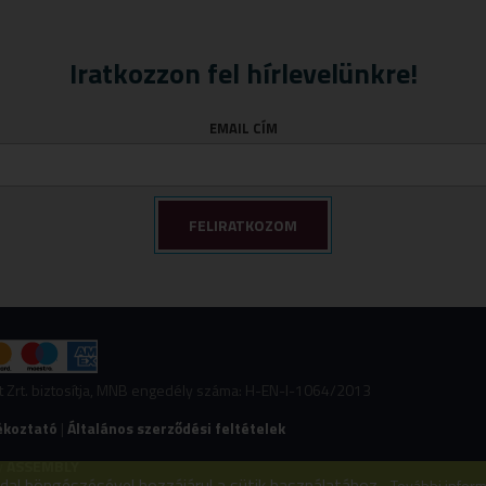
Iratkozzon fel hírlevelünkre!
EMAIL CÍM
nt Zrt. biztosítja, MNB engedély száma: H-EN-I-1064/2013
ékoztató
|
Általános szerződési feltételek
y
ASSEMBLY
ldal böngészésével hozzájárul a sütik használatához.
További infor