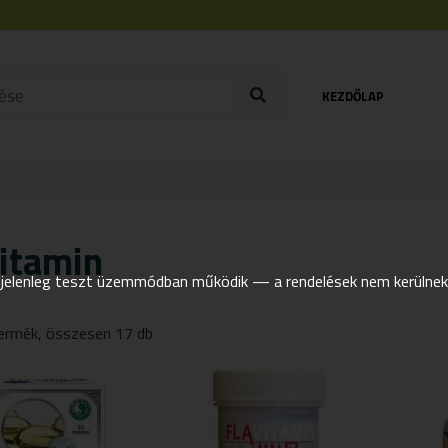
KEZDŐLAP
vitamin
elenleg teszt üzemmódban működik — a rendelések nem kerülnek t
ermék, összesen 17 db