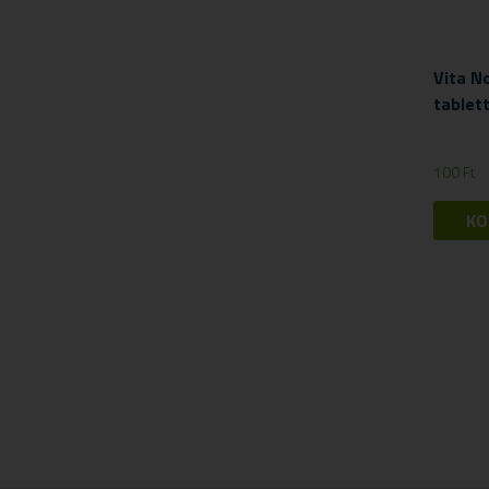
Vita N
tablet
100
Ft
KO