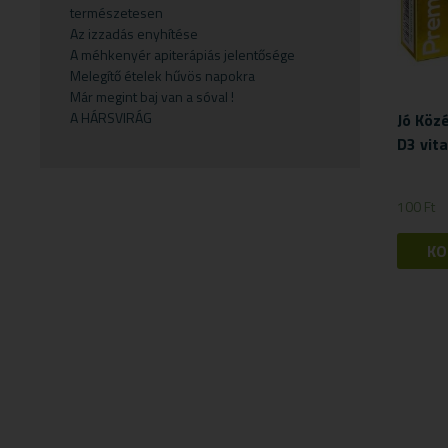
természetesen
Gyermekvállalás
Fejfájás
Testápolók
Szirupok
Az izzadás enyhítése
A méhkenyér apiterápiás jelentősége
Gyümölcspüré
Felfázás
Tusfürdő
Üdítők
Melegítő ételek hűvös napokra
Mosószerek
Fogínyvédelem
Már megint baj van a sóval !
A HÁRSVIRÁG
Jó Köz
Napozószerek
Gyomor és nyálkahártya védők
D3 vit
Orrszívók
Hashajtók
Szoptatás
Herpesz ellen
100
Ft
Tápszer
Idegrendszer
KO
Törlőkendő
Immunerősítők
Várandósság
Izomlazítók
Köhögéscsillapítők
Légzőszervek egészsége
Májvédelem
Memória