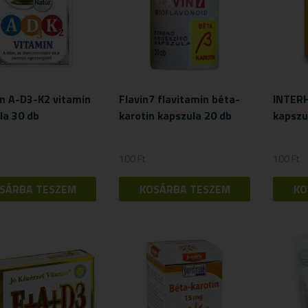
en A-D3-K2 vitamin
Flavin7 flavitamin béta-
INTERH
la 30 db
karotin kapszula 20 db
kapszu
100
Ft
100
Ft
SÁRBA TESZEM
KOSÁRBA TESZEM
KO