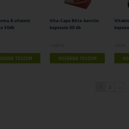
orma A vitamin
Vita-Caps Béta-karotin
Vitaki
ta 30db
kapszula 60 db
kapszu
1 680
Ft
100
Ft
SÁRBA TESZEM
KOSÁRBA TESZEM
KO
1
2
→