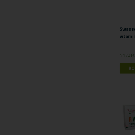
Mozgásszervi panaszok
Női panaszok
Porcépítők
Swanso
Savlekötők
vitami
Stresszkezelés
Szív és érrendszeri támogatók
4 172
Ft
Vércukorszint szabályozás
KO
Viszér panaszokra