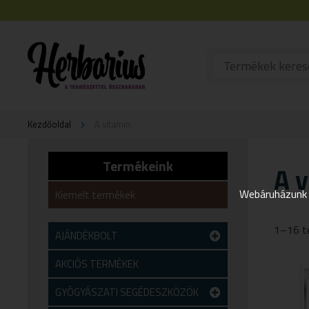
Kezdőoldal
A vitamin
Termékeink
A 
Webáruházunk j
Kiemelt termékek
1–16 t
AJÁNDÉKBOLT
Teszt alkategória
AKCIÓS TERMÉKEK
GYÓGYÁSZATI SEGÉDESZKÖZÖK