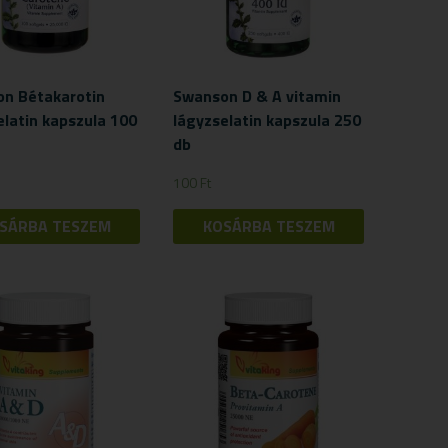
n Bétakarotin
Swanson D & A vitamin
elatin kapszula 100
lágyzselatin kapszula 250
db
100
Ft
SÁRBA TESZEM
KOSÁRBA TESZEM