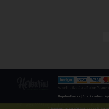
Az online fizetést a Barion Payme
Bejelentkezés
|
Adatkezelési táj
© Copyright 2026 Herbarius | All Rights Reserved. | Designed b
A
herbarius.hu
sütiket használ. Az o