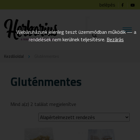
belépés
Webáruházunk jelenleg teszt üzemmódban működik — a
rendelések nem kerülnek teljesítésre.
Bezárás
Kezdőoldal
Gluténmentes
Gluténmentes
Mind a(z) 2 találat megjelenítve