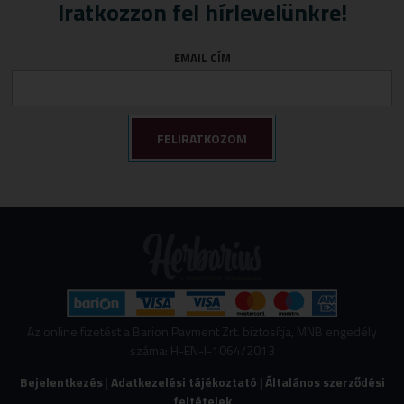
Tápszer
Idegrendszer
Iratkozzon fel hírlevelünkre!
Törlőkendő
Immunerősítők
EMAIL CÍM
Várandósság
Izomlazítók
Köhögéscsillapítők
Légzőszervek egészsége
Májvédelem
Memória
Mozgásszervi panaszok
Női panaszok
Porcépítők
Savlekötők
Stresszkezelés
Az online fizetést a Barion Payment Zrt. biztosítja, MNB engedély
száma: H-EN-I-1064/2013
Szív és érrendszeri támogatók
Bejelentkezés
|
Adatkezelési tájékoztató
|
Általános szerződési
Vércukorszint szabályozás
feltételek