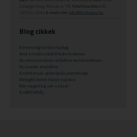
Propolisz
Szaunaolaj
Babapopsikrém
Étrend kiegészítők
Béltisztító termékek
Fogkrémek
Levesbetét
Szájvíz
Dr. Theiss
Hajlakk
Fűszerek
E vitamin
Zalaegerszeg, Rózsás u. 18.
Telefonszám:+
36-
70/554-5644
E-mail cím:
info@herbarius.hu
Virágpor
Szúnyog és rovarűző illóolaj
Babasampon
Fogkrémek
Bőrápolás
Fürdősó
Lisztek
Torokfájásra
Herbamedicus
Hajpakolás
Gyógycukorkák
Multivitamin
Babatestápoló
Gluténmentes
Candida
Kézkrém
Lisztkeverékek
Vitaminok
Herbioticum
Hajszeszek
Kávék
Blog cikkek
Bébi italok
Kávé
Csonterősítők
Potencianövelő
Növényi magvak
Naturstar
Hajvégápolók
Lisztek
Bébiételek
Növényi magvak
Ekcéma
Prosztata
Palacsintaliszt
VIRDE
Samponok
Növényi magvak
Körömvirág kenőcs házilag
Amit a rooibos teáról tudni érdemes
Fogkrémek
Olajok
Emésztési panaszok
Sampon
Pizza alap
Növényi zsírok
Az immunrendszer erősítése természetesen
Gyermekteák
Pelyhek
Erőnlétfokozók
Szappan
Sörélesztő
Rizstészták
Az izzadás enyhítése
A méhkenyér apiterápiás jelentősége
Gyermekvállalás
Fejfájás
Testápolók
Szirupok
Melegítő ételek hűvös napokra
Már megint baj van a sóval !
Gyümölcspüré
Felfázás
Tusfürdő
Üdítők
A HÁRSVIRÁG
Mosószerek
Fogínyvédelem
Napozószerek
Gyomor és nyálkahártya védők
Orrszívók
Hashajtók
Szoptatás
Herpesz ellen