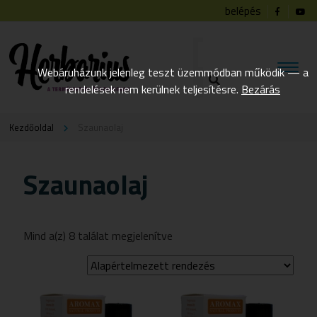
belépés
Webáruházunk jelenleg teszt üzemmódban működik — a
rendelések nem kerülnek teljesítésre.
Bezárás
Kezdőoldal
Szaunaolaj
Szaunaolaj
Mind a(z) 8 találat megjelenítve