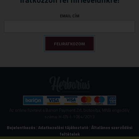
Törlőkendő
Immunerősítők
EMAIL CÍM
Várandósság
Izomlazítók
Köhögéscsillapítők
Légzőszervek egészsége
Májvédelem
Memória
Mozgásszervi panaszok
Női panaszok
Porcépítők
Savlekötők
Stresszkezelés
Az online fizetést a Barion Payment Zrt. biztosítja, MNB engedély
száma: H-EN-I-1064/2013
Szív és érrendszeri támogatók
Bejelentkezés
|
Adatkezelési tájékoztató
|
Általános szerződési
Vércukorszint szabályozás
feltételek