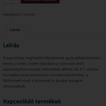
VITAMIN
C-
VITAMIN
Kategória:
C vitamin
+
SZELÉN
FILMTABLETTA
Leírás
28
DB
MENNYISÉG
Leírás
A pajzsmirigy megfelelő működésének egyik nélkülözhetetlen
eleme a szelén. Szelén hiányában a szervezet aktív
pajzsmirigyhormonokat nehezebben állíthat elő. A C-vitamin
hozzájárul az immunrendszer normál működéséhez, a
BioPerine® növeli a vitaminok és ásványi anyagok
felszívódását.
Kapcsolódó termékek