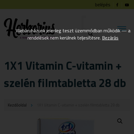
belépés
Webáruházunk jelenleg teszt üzemmódban működik — a
rendelések nem kerülnek teljesítésre.
Bezárás
1X1 Vitamin C-vitamin +
szelén filmtabletta 28 db
Kezdőoldal
1X1 Vitamin C-vitamin + szelén filmtabletta 28 db