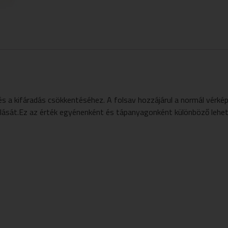
 és a kifáradás csökkentéséhez. A folsav hozzájárul a normál vér
lását.Ez az érték egyénenként és tápanyagonként különböző lehet