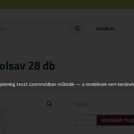
KEZDŐLAP
folsav 28 db
elenleg teszt üzemmódban működik — a rendelések nem kerülnek t
985
Ft
1X1
KOSÁRBA TES
VITAMIN
VAS