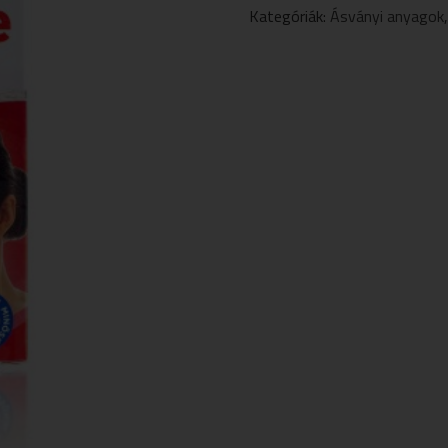
FORTE
Kategóriák:
Ásványi anyagok
+
FOLSAV
28
DB
MENNYISÉG