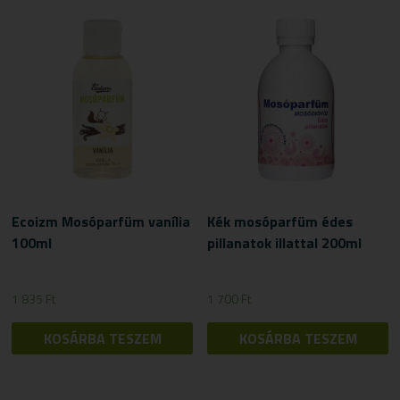
Ecoizm Mosóparfüm vanília
Kék mosóparfüm édes
100ml
pillanatok illattal 200ml
1 835
Ft
1 700
Ft
KOSÁRBA TESZEM
KOSÁRBA TESZEM