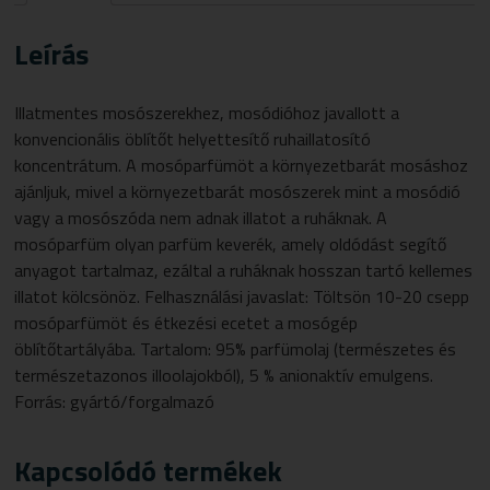
Leírás
Illatmentes mosószerekhez, mosódióhoz javallott a
konvencionális öblítőt helyettesítő ruhaillatosító
koncentrátum. A mosóparfümöt a környezetbarát mosáshoz
ajánljuk, mivel a környezetbarát mosószerek mint a mosódió
vagy a mosószóda nem adnak illatot a ruháknak. A
mosóparfüm olyan parfüm keverék, amely oldódást segítő
anyagot tartalmaz, ezáltal a ruháknak hosszan tartó kellemes
illatot kölcsönöz. Felhasználási javaslat: Töltsön 10-20 csepp
mosóparfümöt és étkezési ecetet a mosógép
öblítőtartályába. Tartalom: 95% parfümolaj (természetes és
természetazonos illoolajokból), 5 % anionaktív emulgens.
Forrás: gyártó/forgalmazó
Kapcsolódó termékek