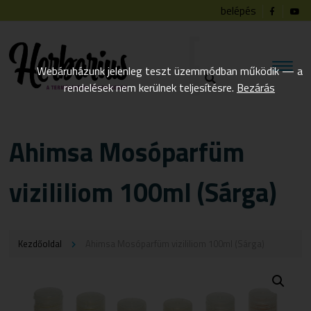
belépés
Webáruházunk jelenleg teszt üzemmódban működik — a
rendelések nem kerülnek teljesítésre.
Bezárás
Ahimsa Mosóparfüm
vizililiom 100ml (Sárga)
Kezdőoldal
Ahimsa Mosóparfüm vizililiom 100ml (Sárga)