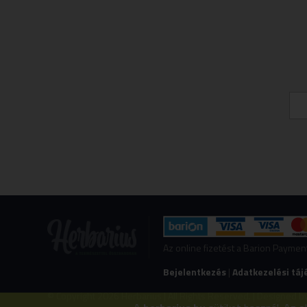
Az online fizetést a Barion Payme
Bejelentkezés
|
Adatkezelési táj
© Copyright 2026 Herbarius | All Rights Reserved. | Designed b