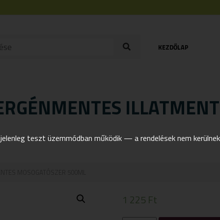
KEZDŐLAP
LERGÉNMENTES ILLATMEN
elenleg teszt üzemmódban működik — a rendelések nem kerülnek t
ENTES MOSOGATÓSZER 500ML
1 225
Ft