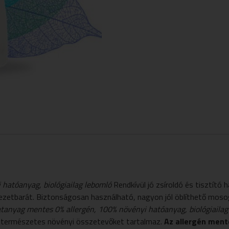
 hatóanyag, biológiailag lebomló
Rendkívül jó zsíroldó és tisztító
ezetbarát. Biztonságosan használható, nagyon jól öblíthető moso
latanyag mentes
0% allergén, 100% növényi hatóanyag, biológiailag
 természetes növényi összetevőket tartalmaz.
Az allergén ment