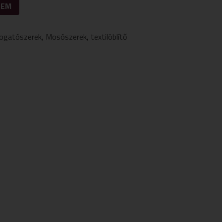
ZEM
ogatószerek
,
Mosószerek
,
textilöblítő