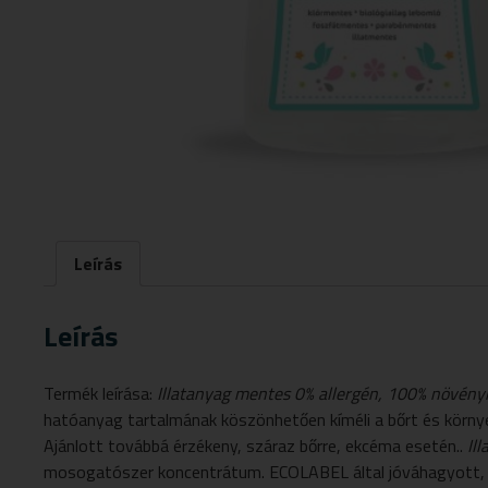
Leírás
Leírás
Termék leírása:
Illatanyag mentes
0% allergén, 100% növényi
hatóanyag tartalmának köszönhetően kíméli a bőrt és körny
Ajánlott továbbá érzékeny, száraz bőrre, ekcéma esetén..
Il
mosogatószer koncentrátum. ECOLABEL által jóváhagyott,