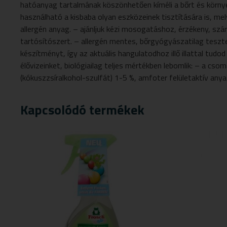
hatóanyag tartalmának köszönhetően kíméli a bőrt és környe
használható a kisbaba olyan eszközeinek tisztítására is, me
allergén anyag. – ajánljuk kézi mosogatáshoz, érzékeny, sz
tartósítószert. – allergén mentes, bőrgyógyászatilag tesztel
készítményt, így az aktuális hangulatodhoz illő illattal tud
élővizeinket, biológiailag teljes mértékben lebomlik: – a cso
(kókuszzsíralkohol-szulfát) 1-5 %, amfoter felületaktív any
Kapcsolódó termékek