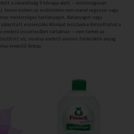
nlott a várandóság 9 hónapja alatt. – biztonságosan
 stb.), hiszen ezeken az eszközökön nem marad vegyszer vagy
talmaz mesterséges hatóanyagot, illatanyagot vagy
álasztott esszenciális illóolajat hozzáadva illatosíthatod a
i eredetű összetevőket tartalmaz: – nem terheli az
tisztított víz, növényi eredetű anionos felületaktív anyag
vényi eredetű) &nbsp: