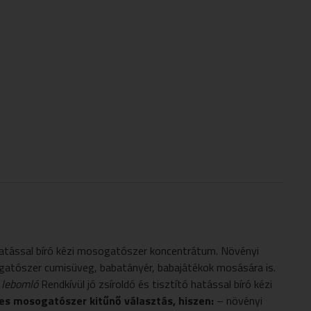
 hatással bíró kézi mosogatószer koncentrátum. Növényi
gatószer cumisüveg, babatányér, babajátékok mosására is.
 lebomló
Rendkívül jó zsíroldó és tisztító hatással bíró kézi
es mosogatószer kitűnő választás, hiszen:
– növényi