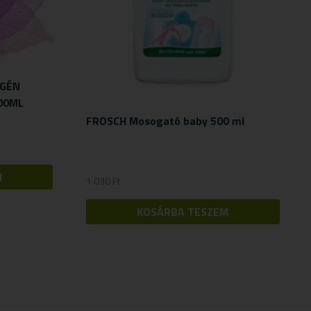
RGÉN
000ML
FROSCH Mosogató baby 500 ml
M
1 030
Ft
KOSÁRBA TESZEM