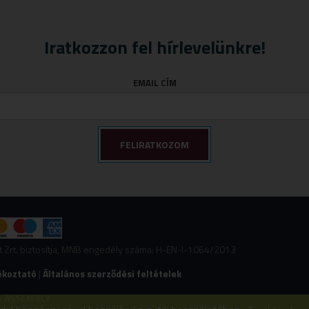
Iratkozzon fel hírlevelünkre!
EMAIL CÍM
nt Zrt. biztosítja, MNB engedély száma: H-EN-I-1064/2013
ékoztató
|
Általános szerződési feltételek
y
ASSEMBLY