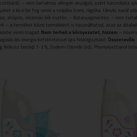
zetbarát. – nem tartalmaz allergén anyagot, ezért használata ajá
lyeket a kicsi be fog venni a szájába (cumi, rágóka, tányér, kanál
áraz, atópiás, ekcémás bőr esetén. – illatanyagmentes. – nem tar
t – a terméket bázis termékként is használhatod, azaz az általad v
od körbe venni magad.
Nem terheli a környezetet, hiszen:
– növény
magolás kis energia befektetéssel újra feldolgozható.
Összetevők:
ag (kókusz tenzid) 1-3 %, Sodium Chloride (só), Phenoxyethanol (nö