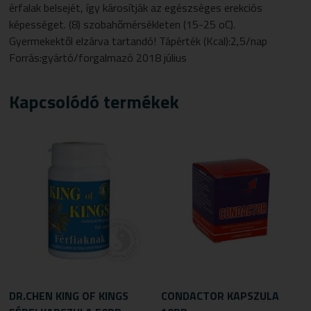
érfalak belsejét, így károsítják az egészséges erekciós
képességet. (8) szobahőmérsékleten (15-25 oC).
Gyermekektől elzárva tartandó! Tápérték (Kcal):2,5/nap
Forrás:gyártó/forgalmazó 2018 július
Kapcsolódó termékek
DR.CHEN KING OF KINGS
CONDACTOR KAPSZULA