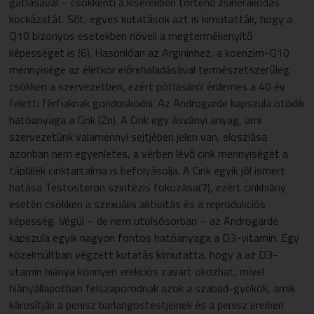
gátlásával – csökkenti a kiserekben történő zsírlerakódás
kockázatát. Sőt, egyes kutatások azt is kimutatták, hogy a
Q10 bizonyos esetekben növeli a megtermékenyítő
képességet is (6). Hasonlóan az Argininhez, a koenzim-Q10
mennyisége az életkor előrehaladásával természetszerűleg
csökken a szervezetben, ezért pótlásáról érdemes a 40 év
feletti férfiaknak gondoskodni. Az Androgarde kapszula ötödik
hatóanyaga a Cink (Zn). A Cink egy ásványi anyag, ami
szervezetünk valamennyi sejtjében jelen van, eloszlása
azonban nem egyenletes, a vérben lévő cink mennyiségét a
táplálék cinktartalma is befolyásolja. A Cink egyik jól ismert
hatása Testosteron szintézis fokozása(7), ezért cinkhiány
esetén csökken a szexuális aktivitás és a reprodukciós
képesség. Végül – de nem utolsósorban – az Androgarde
kapszula egyik nagyon fontos hatóanyaga a D3-vitamin. Egy
közelmúltban végzett kutatás kimutatta, hogy a az D3-
vtamin hiánya könnyen erekciós zavart okozhat, mivel
hiányállapotban felszaporodnak azok a szabad-gyökök, amik
károsítják a penisz barlangostestjeinek és a penisz ereiben