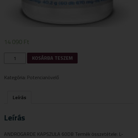
14 090
Ft
ANDROGARDE
KOSÁRBA TESZEM
KAPSZULA
60DB
MENNYISÉG
Kategória:
Potencianövelő
Leírás
Leírás
ANDROGARDE KAPSZULA 60DB Termék összetétele: L-