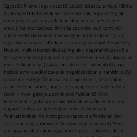
Egyesült Államok egyik vezető kutatóintézete, a Mayo Klinika
által végzett kutatások azt is kimutatták, hogy az Arginin
önmagában csak nagy adagban elegendő az egészséges
erekció fenntartásához, ám más szerekkel való kombinált
adása esetén kevesebb mennyiség is hatásos lehet. (2) Az
egyik ilyen újonnan felfedezett szer egy bizonyos fenyőkéreg
kivonat, mellyel kombinálva az Arginint, nagymértékben nő a
Nitrogénmonoxid produkció a szervezetben, és ezáltal javul az
erekciós képesség. (3,4) A fentiek mellett bizonyítottan jó
hatású a merevedési zavarok megelőzésében a Karnitin is. (5.)
A Karnitin zsírégető hatása régóta jól ismert, az azonban
talán kevésbé ismert, hogy a zsíranyagcserére való hatása
révén – mivel gátolja a zsírok erek falában történő
lerakódását – gátolhatja a kis artériák beszűkülését is, ami
nagyon fontos az egészséges erekciós képesség
fenntartásában. Az Androgarde kapszula a fentieken kívül
tartalmaz még antioxidáns tulajdonságú koenzim-Q10-et,
ami ugyancsak a zsíranyagcserére hatva – lipidperoxidáció