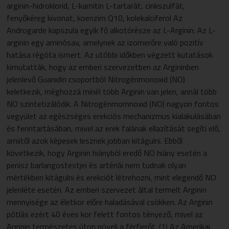
arginin-hidroklorid, L-karnitin L-tartarát, cinkszulfát,
fenyőkéreg kivonat, koenzim Q10, kolekalciferol Az
Androgarde kapszula egyik fő alkotórésze az L-Arginin. Az L-
arginin egy aminósav, amelynek az izomerőre való pozitív
hatása régóta ismert. Az utóbbi időkben végzett kutatások
kimutatták, hogy az emberi szervezetben az Argininben
jelenlevő Guanidin csoportból Nitrogénmonoxid (NO)
keletkezik, méghozzá minél több Arginin van jelen, annál több
NO szintetizálódik. A Nitrogénmomnoxid (NO) nagyon fontos
vegyület az egészséges erekciós mechanizmus kialakulásában
és fenntartásában, mivel az erek falának ellazítását segíti elő,
amiitől azok képesek lesznek jobban kitágulni. Ebből
következik, hogy Arginin hiányból eredő NO hiány esetén a
penisz barlangostestjei és artériái nem tudnak olyan
mértékben kitágulni és erekciót létrehozni, mint elegendő NO
jelenléte esetén. Az emberi szervezet által termelt Arginin
mennyisége az életkor előre haladásával csökken. Az Arginin
pótlás ezért 40 éves kor felett fontos tényező, mivel az
Arginin természetes úton növeli a férfierőt. (1) Az Amerikai