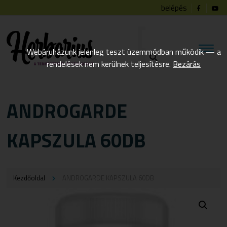
belépés
Webáruházunk jelenleg teszt üzemmódban működik — a
rendelések nem kerülnek teljesítésre.
Bezárás
ANDROGARDE
KAPSZULA 60DB
Kezdőoldal
ANDROGARDE KAPSZULA 60DB