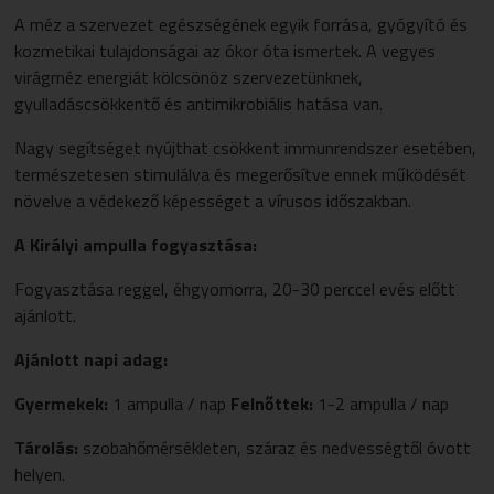
A méz a szervezet egészségének egyik forrása, gyógyító és
kozmetikai tulajdonságai az ókor óta ismertek. A vegyes
virágméz energiát kölcsönöz szervezetünknek,
gyulladáscsökkentő és antimikrobiális hatása van.
Nagy segítséget nyújthat csökkent immunrendszer esetében,
természetesen stimulálva és megerősítve ennek működését
növelve a védekező képességet a vírusos időszakban.
A Királyi ampulla fogyasztása:
Fogyasztása reggel, éhgyomorra, 20-30 perccel evés előtt
ajánlott.
Ajánlott napi adag:
Gyermekek:
1 ampulla / nap
Felnőttek:
1-2 ampulla / nap
Tárolás:
szobahőmérsékleten, száraz és nedvességtől óvott
helyen.