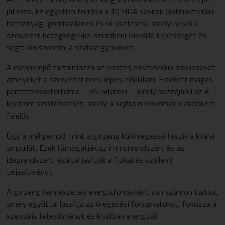
játssza. Ez egyetlen forrása a 10 HDA savnak (antibakteriális
hatóanyag, gombaellenes és vírusellenes), amely növeli a
szervezet betegségekkel szembeni ellenálló képességét és
segít kiküszöbölni a szabad gyököket.
A méhpempő tartalmazza az összes esszenciális aminosavat,
amelyeket a szervezet nem képes előállítani. Emellett magas
pantoténsavtartalma – B5-vitamin – amely hozzájárul az A
koenzim szintéziséhez, amely a sejtközi biokémiai reakciókért
felelős.
Úgy a méhpempő, mint a ginzeng különlegessé teszik a királyi
ampullát. Ezek támogatják az immunrendszert és az
idegrendszert, ezáltal javítják a fizikai és szellemi
teljesítményt.
A ginzeng természetes energiaforrásként van számon tartva,
amely egyúttal lassítja az öregedési folyamatokat, fokozza a
szexuális teljesítményt és kiválóan energizál.