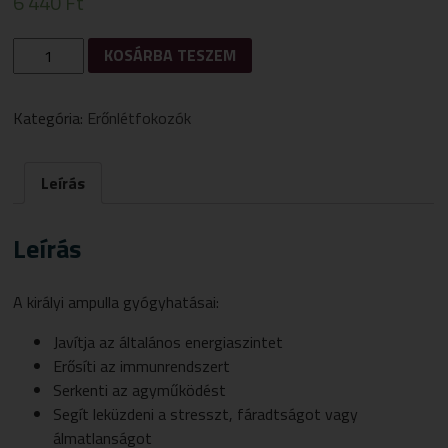
6 440
Ft
APILAND
KOSÁRBA TESZEM
KIRÁLYI
AMPULLA
10
Kategória:
Erőnlétfokozók
AMPULLA
X
10MG
Leírás
MENNYISÉG
Leírás
A királyi ampulla gyógyhatásai:
Javítja az általános energiaszintet
Erősíti az immunrendszert
Serkenti az agyműködést
Segít leküzdeni a stresszt, fáradtságot vagy
álmatlanságot