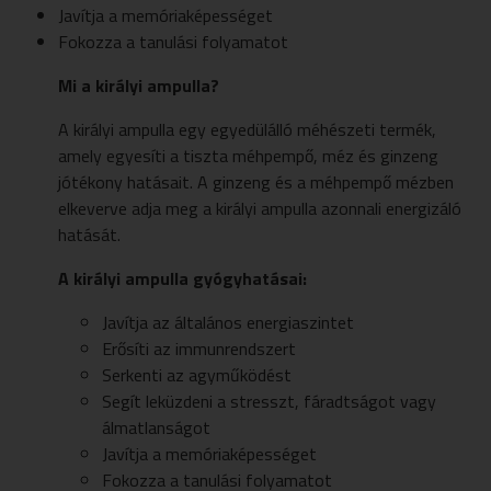
Javítja a memóriaképességet
Fokozza a tanulási folyamatot
Mi a királyi ampulla?
A királyi ampulla egy egyedülálló méhészeti termék,
amely egyesíti a tiszta méhpempő, méz és ginzeng
jótékony hatásait. A ginzeng és a méhpempő mézben
elkeverve adja meg a királyi ampulla azonnali energizáló
hatását.
A királyi ampulla gyógyhatásai:
Javítja az általános energiaszintet
Erősíti az immunrendszert
Serkenti az agyműködést
Segít leküzdeni a stresszt, fáradtságot vagy
álmatlanságot
Javítja a memóriaképességet
Fokozza a tanulási folyamatot