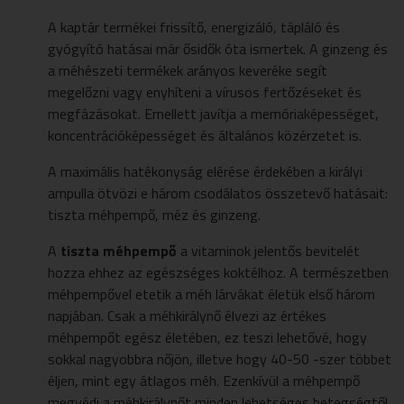
A kaptár termékei frissítő, energizáló, tápláló és
gyógyító hatásai már ősidők óta ismertek. A ginzeng és
a méhészeti termékek arányos keveréke segít
megelőzni vagy enyhíteni a vírusos fertőzéseket és
megfázásokat. Emellett javítja a memóriaképességet,
koncentrációképességet és általános közérzetet is.
A maximális hatékonyság elérése érdekében a királyi
ampulla ötvözi e három csodálatos összetevő hatásait:
tiszta méhpempő, méz és ginzeng.
A
tiszta méhpempő
a
vitaminok jelentős bevitelét
hozza ehhez az egészséges koktélhoz. A természetben
méhpempővel etetik a méh lárvákat életük első három
napjában. Csak a méhkirálynő élvezi az értékes
méhpempőt egész életében, ez teszi lehetővé, hogy
sokkal nagyobbra nőjön, illetve hogy 40-50 -szer többet
éljen, mint egy átlagos méh. Ezenkívül a méhpempő
megvédi a méhkirálynőt minden lehetséges betegségtől,