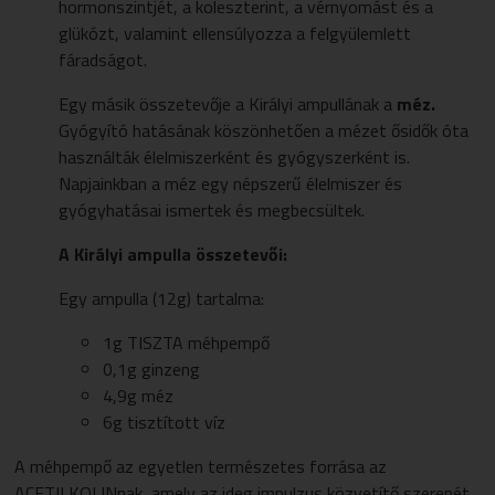
hormonszintjét, a koleszterint, a vérnyomást és a
glükózt, valamint ellensúlyozza a felgyülemlett
fáradságot.
Egy másik összetevője a Királyi ampullának
a
méz
.
Gyógyító hatásának köszönhetően a mézet ősidők óta
használták élelmiszerként és gyógyszerként is.
Napjainkban a méz egy népszerű élelmiszer és
gyógyhatásai ismertek és megbecsültek.
A Királyi ampulla összetevői:
Egy ampulla (12g) tartalma:
1g TISZTA méhpempő
0,1g ginzeng
4,9g méz
6g tisztított víz
A méhpempő az egyetlen természetes forrása az
ACETILKOLINnak, amely az ideg impulzus közvetítő szerepét