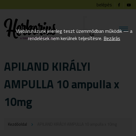
belépés
Webáruházunk jelenleg teszt üzemmódban működik — a
rendelések nem kerülnek teljesítésre.
Bezárás
APILAND KIRÁLYI
AMPULLA 10 ampulla x
10mg
Kezdőoldal
APILAND KIRÁLYI AMPULLA 10 ampulla x 10mg