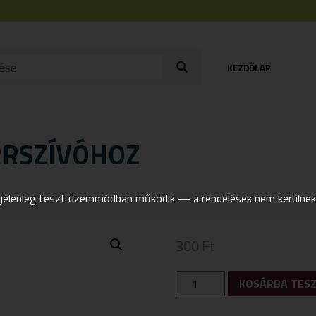
KEZDŐLAP
RRSZÍVÓHOZ
elenleg teszt üzemmódban működik — a rendelések nem kerülnek t
300
Ft
ARIANNA
KOSÁRBA TES
MOSÓKEFE
ORRSZÍVÓHOZ