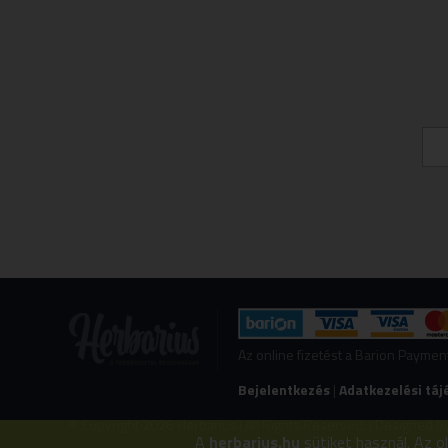
Az online fizetést a Barion Payme
Bejelentkezés
|
Adatkezelési táj
© Copyright 2026 Herbarius | All Rights Reserved. | Designed b
A
herbarius.hu
sütiket használ. Az o