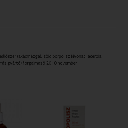
szer (akácmézga), zöld porpolisz kivonat, acerola
 Forrás:gyártó/forgalmazó 2018 november