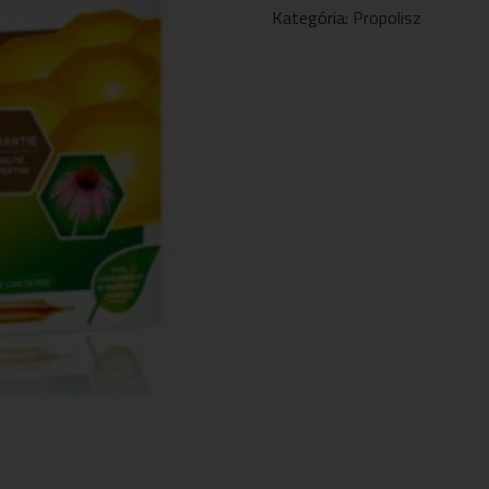
AMPULLA
Kategória:
Propolisz
20DB
MENNYISÉG