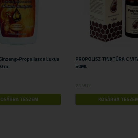
Ginzeng-Propoliszos Luxus
PROPOLISZ TINKTÚRA C VI
0 ml
50ML
2 195
Ft
KOSÁRBA TESZEM
KOSÁRBA TESZE