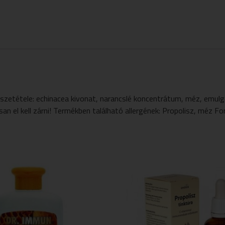
e: echinacea kivonat, narancslé koncentrátum, méz, emulgeáló
n el kell zárni! Termékben található allergének: Propolisz, méz