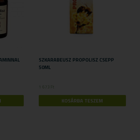
TAMINNAL
SZKARABEUSZ PROPOLISZ CSEPP
50ML
1 673
Ft
M
KOSÁRBA TESZEM