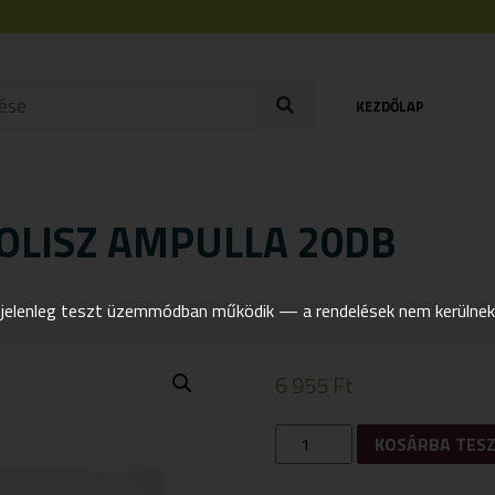
KEZDŐLAP
OLISZ AMPULLA 20DB
elenleg teszt üzemmódban működik — a rendelések nem kerülnek t
6 955
Ft
ARKOROYAL
KOSÁRBA TES
ZÖLD
PROPOLISZ