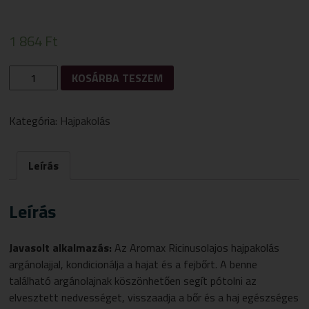
1 864
Ft
AROMAX
KOSÁRBA TESZEM
NK
RICINUSOLAJOS
HAJPAKOLÁS
Kategória:
Hajpakolás
100ML
MENNYISÉG
Leírás
Leírás
Javasolt alkalmazás:
Az Aromax Ricinusolajos hajpakolás
argánolajjal, kondicionálja a hajat és a fejbőrt. A benne
található argánolajnak köszönhetően segít pótolni az
elvesztett nedvességet, visszaadja a bőr és a haj egészséges