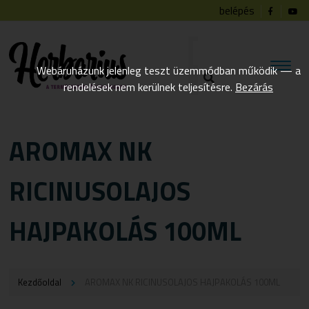
belépés
Webáruházunk jelenleg teszt üzemmódban működik — a
rendelések nem kerülnek teljesítésre.
Bezárás
AROMAX NK
RICINUSOLAJOS
HAJPAKOLÁS 100ML
Kezdőoldal
AROMAX NK RICINUSOLAJOS HAJPAKOLÁS 100ML