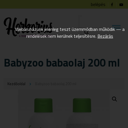
belépés
Webáruházunk jelenleg teszt üzemmódban működik — a
rendelések nem kerülnek teljesítésre.
Bezárás
Babyzoo babaolaj 200 ml
Kezdőoldal
Babyzoo babaolaj 200 ml