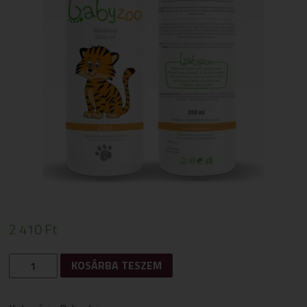
2 410
Ft
BABYZOO
KOSÁRBA TESZEM
BABAOLAJ
200
ML