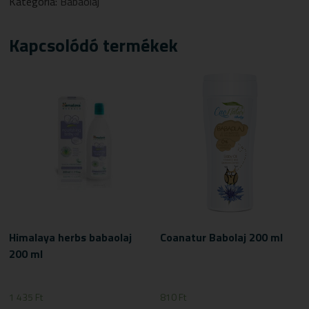
Kategória:
Babaolaj
MENNYISÉG
Kapcsolódó termékek
Himalaya herbs babaolaj
Coanatur Babolaj 200 ml
200 ml
1 435
Ft
810
Ft