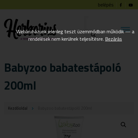
belépés
Webáruházunk jelenleg teszt üzemmódban működik — a
rendelések nem kerülnek teljesítésre.
Bezárás
Babyzoo babatestápoló
200ml
Kezdőoldal
Babyzoo babatestápoló 200ml