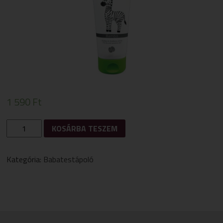
1 590
Ft
BABYZOO
KOSÁRBA TESZEM
BABATESTÁPOLÓ
200ML
MENNYISÉG
Kategória:
Babatestápoló