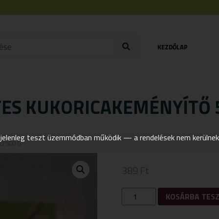
KEZDŐLAP
S KUKORICAKEMÉNYÍTŐ 5
elenleg teszt üzemmódban működik — a rendelések nem kerülnek t
Ő 500 G
389
Ft
BARBARA
KOSÁRBA TES
GLUTÉNMENTES
KUKORICAKEMÉNYÍTŐ