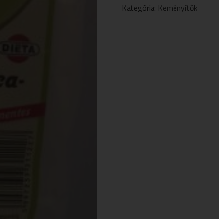
500
Kategória:
Keményítők
G
MENNYISÉG