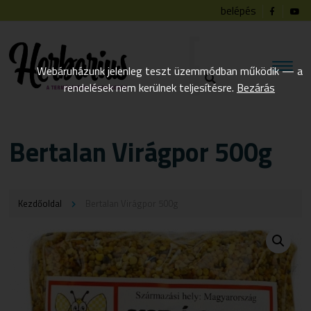
belépés
Webáruházunk jelenleg teszt üzemmódban működik — a
rendelések nem kerülnek teljesítésre.
Bezárás
Bertalan Virágpor 500g
Kezdőoldal
Bertalan Virágpor 500g